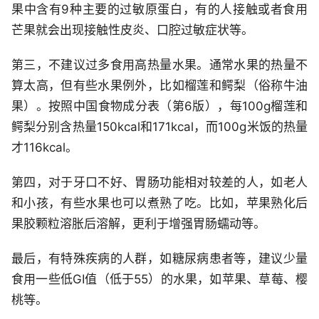
果中含有9种主要的过敏原蛋白，有的人接触或者食用
芒果就会出现接触性皮炎、口腔过敏症状等。
第三，不建议过多食用高热量水果。通常水果的热量不
算太高，但有些水果例外，比如榴莲和鳄梨（俗称牛油
果）。按照中国食物成分表（第6版），每100g榴莲和
鳄梨分别含热量150kcal和171kcal，而100g米饭的热量
才116kcal。
第四，对于牙口不好、胃肠功能相对较差的人，如老人
和小孩，有些水果也可以煮熟了吃。比如，苹果熟化后
果胶颗粒溶胀后溶解，更利于增强胃肠蠕动等。
最后，有特殊疾病的人群，如糖尿病患者等，建议少量
食用一些低GI值（低于55）的水果，如苹果、草莓、樱
桃等。