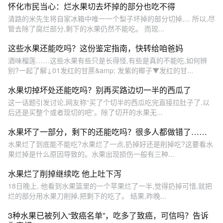
怀化市民当心：烂水果切去坏掉的部分也吃不得
清路的米先生将自家冰箱中唯一一个梨子坏掉的部分切掉,... 所以,尽
管去除了腐烂部分,剩下的水果仍然不能吃。 而现...
这些水果还能吃吗？这份鉴定指南，快转给咱爸妈
酒味榴莲……这些水果有些只是长得怪,有些是真的不能吃,如何辨
别?一起了解↓01发红的甘蔗&amp; 发紫的椰子▼发红的甘...
水果切掉坏处还能吃吗？别再买路边切一半的西瓜了
这一话题引发讨论,网友称“买了个切半的西瓜吃完直接拉肚子了,以
后还是买整个或者现切的吧”。除了切开的水果无...
水果坏了一部分，剩下的还能吃吗？很多人都做错了……
水果烂了到底能不能吃?水果烂了一点,扔掉好还是削掉吃?这要看水
果烂掉是什么原因导致的。水果出现损伤一般有三种...
水果烂了削掉继续吃 他上吐下泻
18日晚上, 他看到水果篮里的一个苹果烂了一半,觉得扔掉可惜,就把
烂的部分用水果刀削掉,把剩下的吃了。 结果,昨晚...
3种水果已被列入“致癌名单”，吃多了致癌，可信吗？告诉