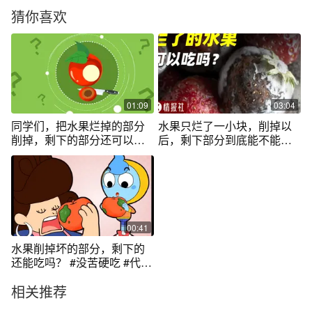
猜你喜欢
01:09
03:04
同学们，把水果烂掉的部分
水果只烂了一小块，削掉以
削掉，剩下的部分还可以吃
后，剩下部分到底能不能
吗
吃？
00:41
水果削掉坏的部分，剩下的
还能吃吗？ #没苦硬吃 #代沟
#礼花蛋的生活小科普
相关推荐