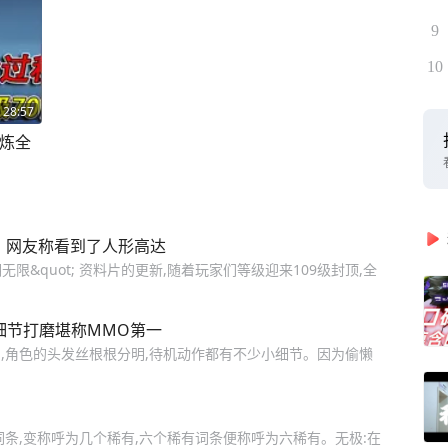
9
10
28:57
百炼全
，网友称看到了人形高达
湖无限&quot; 资料片的更新,随着玩家们等级迎来109级封顶,全
细节打磨堪称MMO第一
,角色的头发丝根根分明,待机动作都有不少小细节。因为偷懒
条,变称呼为几个稀有,六个稀有词条便称呼为六稀有。无极:在