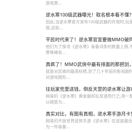
游戏里...
逆水寒100级武器曝光！取名根本看不懂
因此,当逆水寒官方发布100级武器的外观时,
观,这些...
平民时代来了！逆水寒官宣要做MMO破
他们为了探寻《逆水寒》装备词条的数量上限,
寒等稀有...
真疯了！MMO武侠中最有排面的那把剑
就是对武者的最高标榜,到了几十年前的影视剧时代
对游戏图形...
往玩家兜里送钱，倒反天罡的逆水寒让游
网易的《逆水寒》黄金服却反其道而行之,用一套
以随意为...
真实对比，有图有真相，逆水寒手游月卡党
网易的开放世界武侠手游《逆水寒》应该是最近这
为一件装备...