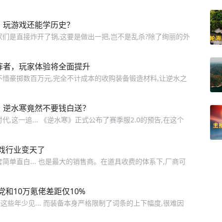
？玩游戏还能学历史？
玩家们是直接炸开了锅,这要是做出一把,岂不是乱杀?除了绚丽的外
阵者，玩家体验将全面提升
不惜豪掷数百万元,完全不计成本的收购装备锻造材料,让逆水之
，逆水寒竟然不要钱白送？
,这一追... 《逆水寒》正式公布了赛季服2.0的预告,在这个
戏行业变天了
简单直白... 也是最大的销售商。在道具收费的体系下,厂商可
和10万氪佬差距仅10%
些年少见... 而装备本身严格限制了词条的上下幅度,很难因