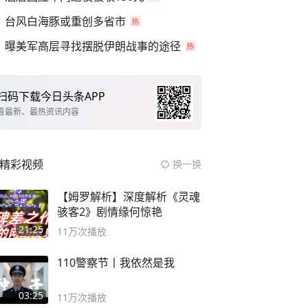
台风白海豚或重创多省市
曝美军高层寻找摆脱伊朗战事的途径
扫码下载今日头条APP
看最新、最热资讯内容
精彩视频
换一换
【姆罗解析】深度解析《灵魂
骇客2》剧情缘何惊艳
21:25
11万
次播放
110警察节丨我依然是我
03:25
11万
次播放