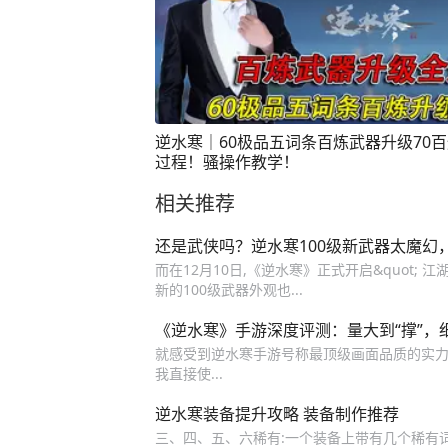
逆水寒｜60极品五词条百炼武器升级70
过程！骚操作教学！
相关推荐
还是武侠吗？逆水寒100级新武器太魔幻
而在12月10日,《逆水寒》正式开启&quot; 江
新的100级武器外观也...
《逆水寒》手游深度评测：量大到“撑”，
就感受到逆水寒手游号称最顶级画面品质的实力
我直接使...
逆水寒装备提升攻略 装备制作推荐
三、四、五、六稀有:一个装备上带有几个稀有词