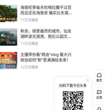
海南旺季每天吃喝拉撒不过百
而且还住海景房 确实比东南
亚合适
01:06
11万
次播放
新余，绿意盎然的城市，仙女
湖畔波光潋滟，抱石公园文化
深邃……
03:00
11万
次播放
主播带你看“两会”vlog 看大兴
政协如何“新”意满满绘未来！
03:01
12万
次播放
首页
扫码下载今日头条
反馈