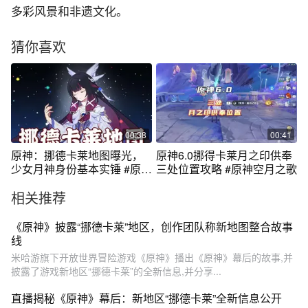
多彩风景和非遗文化。
猜你喜欢
00:38
00:41
原神：挪德卡莱地图曝光，
原神6.0挪得卡莱月之印供奉
少女月神身份基本实锤 #原神
三处位置攻略 #原神空月之歌
挪德卡莱
相关推荐
《原神》披露“挪德卡莱”地区，创作团队称新地图整合故事
线
米哈游旗下开放世界冒险游戏《原神》播出《原神》幕后的故事,并
披露了游戏新地区“挪德卡莱”的全新信息,并分享...
直播揭秘《原神》幕后：新地区“挪德卡莱”全新信息公开