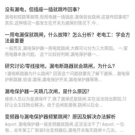
没有漏电，但插座一插就跳咋回事？
漏电和短路等故障,但用电器一插插座,漏保就会跳闸,这是咋回事呢?
其实,这种情况一般发生在开关为漏保的情况下,今...
一用电漏保就跳闸，什么故障？怎么分析？老电工：学会方
法最重要
一般而言,漏电保护器一用电就跳闸,大概可以分为三大原因。 一,家
用电器本身问题。 这个比较好判断,漏电保护器一...
研究讨论/零线接地，漏电断路器就会跳闸，为什么?
1漏电断路器为什么跳闸? 回答这个问题就要先了解下漏保... 漏电保
护断路器,俗语:漏保,漏电保护开关,漏电保护器等等...
漏电保护器一天跳几次闸，是什么原因？
维修人员以为是漏保坏了,换了漏保还是跳闸,实在没法找出原因,只
好让业主找物业解决。由于总闸是漏保,跳闸以后全...
变频器与漏电保护器频繁跳闸？原因及解决办法解析
&quot; 漏电保护器一装变频器就跳闸,这活没法干了! &quot; 一位
电... 去年某工厂新装5台变频器后,漏电开关每天跳闸十几次。 ...