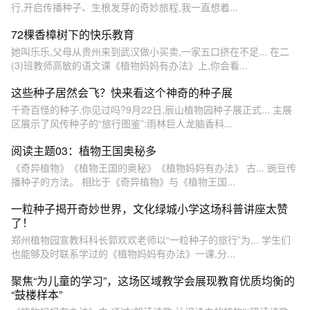
行,开启传播种子、生根发芽的奇妙旅程,我一直想着...
72棵香樟树下的快乐教育
她叫乐乐,父母从贵州来到武汉做小买卖,一家五口挤在不足... 在二
(3)班教师高敏的语文课《植物妈妈有办法》上,你会看...
这些种子居然会飞？快来看这个神奇的种子展
千奇百怪的种子,你见过吗?9月22日,辰山植物园种子展正式... 主展
区展示了风传种子的“旅行图鉴”:雨林巨人龙脑香科...
阅读主题03：植物王国奥秘多
《奇异植物》《植物王国的奥秘》《植物妈妈有办法》 古... 豌豆传
播种子的方法。 相比于《奇异植物》与《植物王国...
一粒种子揭开奇妙世界，文化绿城小学这场科普讲座太赞
了！
郑州植物园宣教科科长郭欢欢老师以“一粒种子的旅行”为... 学生们
也能够及时联系学过的《植物妈妈有办法》一课,分...
聚焦“为儿童的学习”，这场区域教学会展现教育优质均衡的
“鼓楼样本”