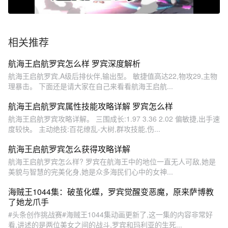
相关推荐
航海王启航罗宾怎么样 罗宾深度解析
航海王启航罗宾,A级后排伙伴,输出型。 敏捷值高达22,物攻29,主物
理暴击。 下面还是请大家在自己来看看航海王启航...
航海王启航罗宾属性技能攻略详解 罗宾怎么样
航海王启航罗宾攻略详解。 三围成长:1.97 3.36 2.02 偏敏捷,出手速
度较快。 主动绝技:百花缭乱-大树,群攻技能,伤...
航海王启航罗宾怎么获得攻略详解
航海王启航罗宾怎么样? 罗宾在航海王中的地位一直无人可敌,她是
美貌与智慧的完美化身,她是众多海民们心中的女神...
海贼王1044集：破茧化蝶，罗宾觉醒变恶魔，原来萨博教
了她龙爪手
#头条创作挑战赛#海贼王1044集动画更新了,这一集的内容非常好
看,讲述的是两位美女之间的战斗,罗宾和玛利亚的生死...