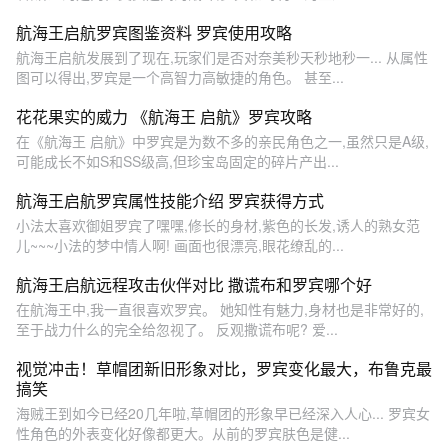
航海王启航罗宾图鉴资料 罗宾使用攻略
航海王启航发展到了现在,玩家们是否对奈美秒天秒地秒一... 从属性
图可以得出,罗宾是一个高智力高敏捷的角色。 甚至...
花花果实的威力 《航海王 启航》罗宾攻略
在《航海王 启航》中罗宾是为数不多的亲民角色之一,虽然只是A级,
可能成长不如S和SS级高,但珍宝岛固定的碎片产出...
航海王启航罗宾属性技能介绍 罗宾获得方式
小法太喜欢御姐罗宾了嘿嘿,修长的身材,紫色的长发,诱人的熟女范
儿~~~小法的梦中情人啊! 画面也很漂亮,眼花缭乱的...
航海王启航远程攻击伙伴对比 撒谎布和罗宾哪个好
在航海王中,我一直很喜欢罗宾。 她知性有魅力,身材也是非常好的,
至于战力什么的完全给忽视了。 反观撒谎布呢? 爱...
视觉冲击！草帽团新旧形象对比，罗宾变化最大，布鲁克最
搞笑
海贼王到如今已经20几年啦,草帽团的形象早已经深入人心... 罗宾女
性角色的外表变化好像都更大。从前的罗宾肤色是健...