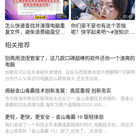
02:18
00:43
怎么快速查找并清理电脑重
你们是不是也有这个苦恼
复文件，避免浪费磁盘空
呢？快学起来吧～#涨知识 #
间？
代码 #零基础 #电脑知识
相关推荐
别再用流氓管家了，这几款口碑超棒的软件还你一个清爽的
电脑
你甚至可以在杀毒软件里借钱...这些东西我根本就不想要啊!!!可算明
白为什么父母总问电脑怎么越来越卡,还总多出各...
揭秘金山毒霸技术创新发展：高层重视 创新务实
作为珠海市移动互联网龙头企业之一,金山毒霸因其卓越的... 而金山
毒霸的垃圾清理功能,每年为用户清理超过330,000,...
更轻，更快，更安全 -- 金山毒霸 10 版轻体验
我们走进了一个科技水平发展速度极快的时代,电脑技术也... 而这次
金山带来的「金山毒霸 10」,轻了,也快了。 点进安...