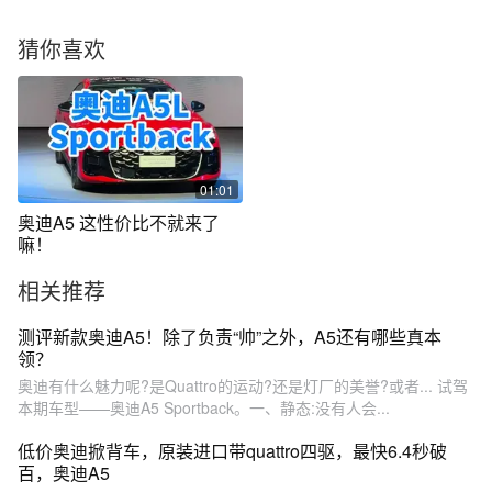
猜你喜欢
01:01
奥迪A5 这性价比不就来了
嘛！
相关推荐
测评新款奥迪A5！除了负责“帅”之外，A5还有哪些真本
领？
奥迪有什么魅力呢?是Quattro的运动?还是灯厂的美誉?或者... 试驾
本期车型——奥迪A5 Sportback。一、静态:没有人会...
低价奥迪掀背车，原装进口带quattro四驱，最快6.4秒破
百，奥迪A5