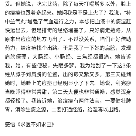
妥。但她说，吃完此药，除了每天打嗝增多以外，脸上
的痘痘也跟着多起来。她问我是不是上火了？我说，“补
中益气丸”增强了气血运行之力，本想把血液中的痰湿赶
快运出去，但是排毒的经络堵塞了，只好病走熟路，从
原来出痘痘的地方再出了。不过没关系，咱们正好借助
药力，给痘痘找个出路。于是我了一下她的肩膀，发现
肩膀僵硬，大肠经、小肠经、三焦经都很痛。她告诉
我，她，有些便秘，失眠多梦。我为她刮了一下这3条
经从脖子到肩膀的位置，出的痧又紫又多。第三天碰到
她时，她脸上的痘痘已经明显小了下去。她说，刮完痧
当晚睡得非常香甜，第二天大便也非常通畅，感觉浑身
都轻松了。我告诉她，治痘痘有两件法宝，一要健壮脾
胃，消除生痰之源，二要打通经络，给湿毒以出路。
感悟《求医不如求己》