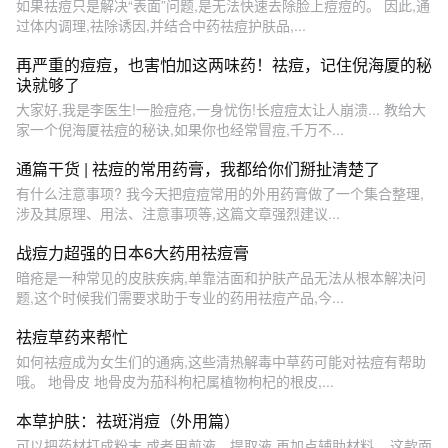
如果祛痘只是解决“表面”问题,是无法快速去除脸上痘痘的。 因此,通
过体内调理,祛除诱因,并结合中药祛痘护肤品,...
再严重的痘痘，也害怕加这两味药！祛痘，记住倪海厦的秘
诀就够了
大家好,我是李医生!一脸痘疮,一身忧伤!长痘痘太让人崩溃... 教给大
家一个倪海厦祛痘的秘诀,如果你也经常冒痘,千万不...
通篇干货 | 祛痘的常用药膏，我都给你们掰扯清楚了
有什么注意事项? 我今天把痘痘常用的外用药膏做了一个集合整理,
涉及其原理、用法、注意事项等,这篇文章强烈建议...
战痘力超强的日本6大药用祛痘膏
暗疮是一种常见的皮肤疾病,单靠洁面和护肤产品无法从根本解决问
题,这个时候我们需要求助于专业的药用祛痘产品,今...
祛痘草药来帮忙
如何祛痘成为女生们的通病,这些清热解毒中草药可能对祛痘有帮助
哦。 地骨皮 地骨皮为茄科枸杞属植物枸杞的根皮,...
本草护肤：祛斑消痘（外用篇）
可以把药材打成粉末,或者用煎液、提取液,再加点辅助材料... 这款面