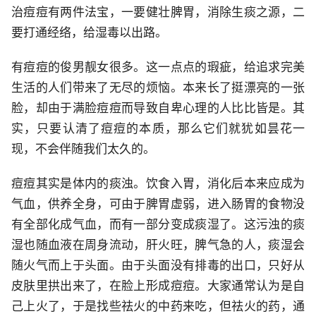
治痘痘有两件法宝，一要健壮脾胃，消除生痰之源，二
要打通经络，给湿毒以出路。
有痘痘的俊男靓女很多。这一点点的瑕疵，给追求完美
生活的人们带来了无尽的烦恼。本来长了挺漂亮的一张
脸，却由于满脸痘痘而导致自卑心理的人比比皆是。其
实，只要认清了痘痘的本质，那么它们就犹如昙花一
现，不会伴随我们太久的。
痘痘其实是体内的痰浊。饮食入胃，消化后本来应成为
气血，供养全身，可由于脾胃虚弱，进入肠胃的食物没
有全部化成气血，而有一部分变成痰湿了。这污浊的痰
湿也随血液在周身流动，肝火旺，脾气急的人，痰湿会
随火气而上于头面。由于头面没有排毒的出口，只好从
皮肤里拱出来了，在脸上形成痘痘。大家通常认为是自
己上火了，于是找些祛火的中药来吃，但祛火的药，通