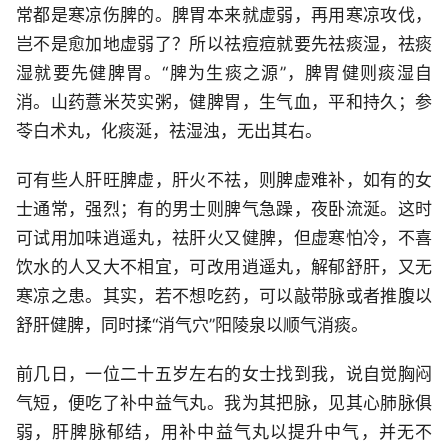
常都是寒凉伤脾的。脾胃本来就虚弱，再用寒凉攻伐，
岂不是愈加地虚弱了？所以祛痘痘就要先祛痰湿，祛痰
湿就要先健脾胃。“脾为生痰之源”，脾胃健则痰湿自
消。山药薏米芡实粥，健脾胃，生气血，平和持久；参
苓白术丸，化痰涎，祛湿浊，无出其右。
可有些人肝旺脾虚，肝火不祛，则脾虚难补，如有的女
士通常，强烈；有的男士则脾气急躁，夜卧流涎。这时
可试用加味逍遥丸，祛肝火又健脾，但虚寒怕冷，不喜
饮水的人又大不相宜，可改用逍遥丸，解郁舒肝，又无
寒凉之患。其实，若不想吃药，可以敲带脉或者推腹以
舒肝健脾，同时揉“消气穴”阳陵泉以顺气消痰。
前几日，一位二十五岁左右的女士找到我，说自觉胸闷
气短，便吃了补中益气丸。我为其把脉，见其心肺脉俱
弱，肝脾脉郁结，用补中益气丸以提升中气，并无不