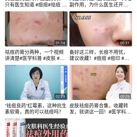
只有医生知道 #痘痘#祛痘 #
副作用，为什么医生还开这
硬核健康科普行动
个药治痘？ #医学科普 #抖出
健康知识宝藏 #痘痘 #祛痘 #
科普一下
01:14
00:31
祛痘药膏分两种，一个视频
备好这三样，长痘不用忧，
讲清楚#医学科普 #皮肤 #痘
建议收藏！#痘痘 #痘印 #科
痘
普 #甲硝唑凝胶 #壬二酸
02:29
00:29
“祛痘良药”红霉素，这种抗生
皮肤祛痘药膏合集，收藏转
素软膏，真的可以祛痘吗？
发，就讲这一回！#医学科普
#痘痘 #去痘 #皮肤