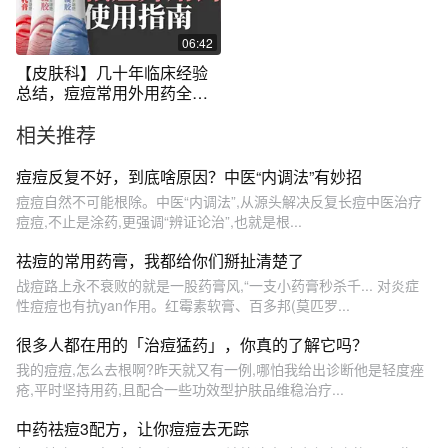
06:42
【皮肤科】几十年临床经验
总结，痘痘常用外用药全指
南
相关推荐
痘痘反复不好，到底啥原因？中医“内调法”有妙招
痘痘自然不可能根除。中医“内调法”,从源头解决反复长痘中医治疗
痘痘,不止是涂药,更强调“辨证论治”,也就是根...
祛痘的常用药膏，我都给你们掰扯清楚了
战痘路上永不衰败的就是一股药膏风,“一支小药膏秒杀千... 对炎症
性痘痘也有抗yan作用。红霉素软膏、百多邦(莫匹罗...
很多人都在用的「治痘猛药」，你真的了解它吗？
我的痘痘,怎么去根啊?昨天就又有一例,哪怕我给出诊断他是轻度痤
疮,平时坚持用药,且配合一些功效型护肤品维稳治疗...
中药祛痘3配方，让你痘痘去无踪