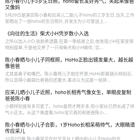
陈小春小儿子3岁生日照，hoho留长发好秀气，笑起来像爸
又像妈
5月29日是演员陈小春和应采儿二胎儿子hoho的三岁生日,当天,工作
室晒出了一张hoho的生日照片,并发文为小可爱送上...
《向往的生活》柴犬小H凭岁数小入选
之所以加入小O,张航希透露,在第一季结束之后,他发现小H在家变得
特别孤单,于是他又养了一只母柴犬和小H做伴,“后...
陈小春晒与小儿子同框照，HoHo正脸出镜发量大，越长越
像爸爸
尤其是鼻子和嘴巴。陈小春将儿子抱在怀里,HoHo距离镜头特别近,
所以显得小脑袋比爸爸的还要大,差点以为这是一张拼...
应采儿晒小儿子近照，hoho长相秀气像女生，单眼皮复制
爸爸陈小春
小模样别提有多可爱了。hoho虽然才两岁多,但小家伙已然长成了帅
气小正太。从这个角度看,hoho宝贝真的和爸爸陈小...
陈小春晒与小儿子合影，1岁Hoho长相呆萌帅气，大眼睛遗
传应采儿
10月2日晚,陈小春罕见在社交平台上晒出和小儿子Hoho的合