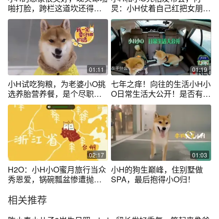
啪打脸，跨栏这道坎还得看
炅：小H仗着自己红把女朋友
小O的！
都带来了
01:11
01:19
小H试吃狗粮，为老婆小O挑
七年之痒！向往的生活小H小
选养胎营养餐，是个尽职尽
O日常生活大公开！是否有了
责的好爸爸！
小宝宝？
02:17
01:03
H2O：小H小O蜜月旅行当众
小H的狗生巅峰，住别墅做
秀恩爱，锅碗瓢盆惨遭抛
SPA，最后抱得小O归！
弃，好可怜~~
相关推荐