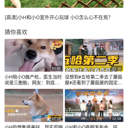
[高清]小H和小O室外开心玩球 小O怎么心不在焉？
猜你喜欢
00:42
03:10
小H陪小O做产检，医生当时
没想到#五哈第二季去了蘑菇
说是三胞胎，网友：到底谁
屋#还看到了蘑菇屋的固定成
给漏掉了！
员小H和小O
02:28
02:58
小H的想象很美好，现实却啪
小H和小O亮相发布会，何