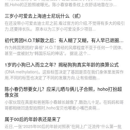
照,Hoho的正脸照被曝光。陈小春穿着条纹上衣舒适地靠在沙...
三岁小可爱去上海迪士尼玩什么（贰）
在还没带小可爱去迪士尼之前,看过官方的介绍,不觉得有多大的吸引
力,还要排长队。 原本以为三岁小可爱没多少项目...
初代男团H.O.T解散之后：有人糊了又糊，有人早已退圈…
作为韩国男团的“鼻祖”,H.O.T曾经的风靡程度不亚于任何一个团体,
甚至一度被封为“韩国乐坛的神话”。 据说,这个...
1岁的小狗已入而立之年？揭秘狗狗真实年龄的换算公式
(DNA methylation)。这些标签决定了基因是否在我们身体里发挥作
用,不同的标签也决定了不同的发展方向,让有些细胞...
陈小春仍想要女儿？应采儿晒与俩儿子合照，hoho打扮超
像女孩
小家伙现在真是和爸爸陈小春越长越像了,酷劲儿十足。在妈妈和哥
哥都相继凹造型拍照时,hoho宝贝也嘟着小嘴巴卖萌...
属于00后的年龄表还是来了
近日,一张“2025年00后的年龄对照表”在网上广泛流传️“什么第一批