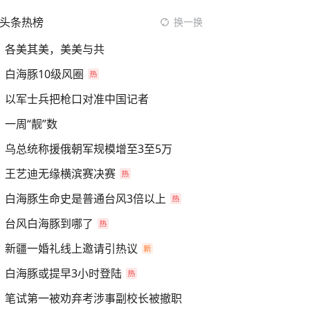
头条热榜
换一换
各美其美，美美与共
白海豚10级风圈
以军士兵把枪口对准中国记者
一周“靓”数
乌总统称援俄朝军规模增至3至5万
王艺迪无缘横滨赛决赛
白海豚生命史是普通台风3倍以上
台风白海豚到哪了
新疆一婚礼线上邀请引热议
白海豚或提早3小时登陆
笔试第一被劝弃考涉事副校长被撤职