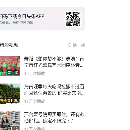
扫码下载今日头条APP
看最新、最热资讯内容
精彩视频
换一换
舞蹈《想你想不够》表演：南
宁市红光歌舞艺术团森林春红
舞蹈队。
02:40
12万
次播放
海南旺季每天吃喝拉撒不过百
而且还住海景房 确实比东南
亚合适
01:06
11万
次播放
邢台壹号院即买即住，还有心
动好礼。确定不研究下？
01:15
11万
次播放