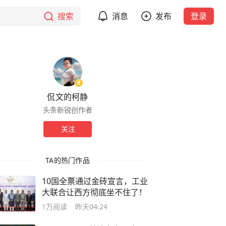
搜索
消息
发布
登录
侃文的柯静
头条新锐创作者
关注
TA的热门作品
10国全票通过金砖宣言，工业
大联合让西方彻底坐不住了！
1万
阅读
昨天04:24