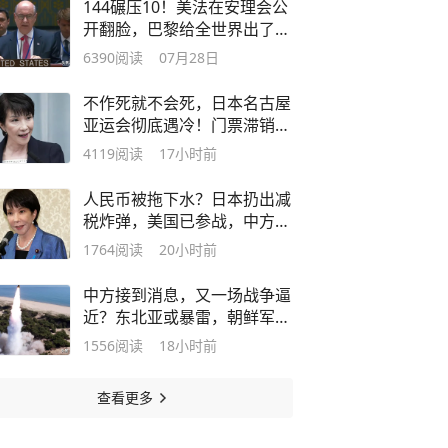
144碾压10！美法在安理会公
开翻脸，巴黎给全世界出了一
口恶气
6390
阅读
07月28日
不作死就不会死，日本名古屋
亚运会彻底遇冷！门票滞销不
足15%
4119
阅读
17小时前
人民币被拖下水？日本扔出减
税炸弹，美国已参战，中方不
惯臭毛病
1764
阅读
20小时前
中方接到消息，又一场战争逼
近？东北亚或暴雷，朝鲜军方
已经介入
1556
阅读
18小时前
查看更多