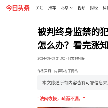
关注
推荐
北京
视频
财经
科
被判终身监禁的
怎么办？看完涨
2024-08-09 21:02
·
侃文的柯静
作品声明：内容取材于网络
本文陈述所有内容皆有可靠信息来
“法网恢恢，疏而不漏。”