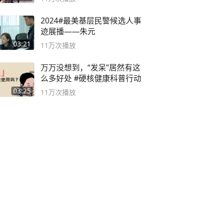
2024#最美基层民警候选人事
迹展播——朱元
03:21
11万
次播放
万万没想到，“发呆”居然有这
么多好处 #硬核健康科普行动
03:25
11万
次播放