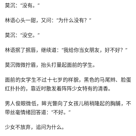
莫沉：“没有。”
林语心头一甜，又问：“为什么没有？”
莫沉：“没空。”
林语抿了抿唇，继续道：“我给你当女朋友，好不好？”
莫沉微微拧眉，抬头打量起面前的学生。
面前的女学生不过十七岁的样貌，黑色的马尾辫、脸蛋
红扑扑的，靠近时散发着阵阵少女特有的清香。
男人俊眼微低，眸光瞥向了女孩儿稍稍隆起的胸脯，不
带丝毫情绪回答道：“不好。”
少女不放弃，追问为什么。