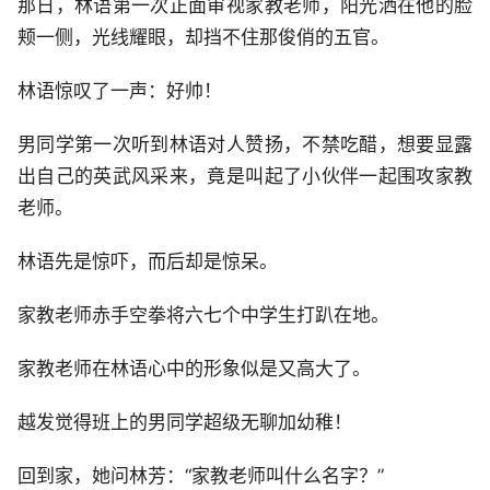
那日，林语第一次正面审视家教老师，阳光洒在他的脸
颊一侧，光线耀眼，却挡不住那俊俏的五官。
林语惊叹了一声：好帅！
男同学第一次听到林语对人赞扬，不禁吃醋，想要显露
出自己的英武风采来，竟是叫起了小伙伴一起围攻家教
老师。
林语先是惊吓，而后却是惊呆。
家教老师赤手空拳将六七个中学生打趴在地。
家教老师在林语心中的形象似是又高大了。
越发觉得班上的男同学超级无聊加幼稚！
回到家，她问林芳：“家教老师叫什么名字？”