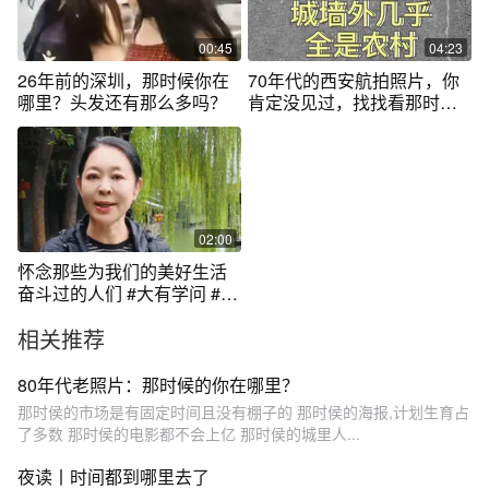
00:45
04:23
26年前的深圳，那时候你在
70年代的西安航拍照片，你
哪里？头发还有那么多吗？
肯定没见过，找找看那时候
你在哪里
02:00
怀念那些为我们的美好生活
奋斗过的人们 #大有学问 #和
倪聊聊 #抖音美好丰收节 #中
相关推荐
国农民丰收节
80年代老照片：那时候的你在哪里？
那时侯的市场是有固定时间且没有棚子的 那时侯的海报,计划生育占
了多数 那时侯的电影都不会上亿 那时侯的城里人...
夜读丨时间都到哪里去了