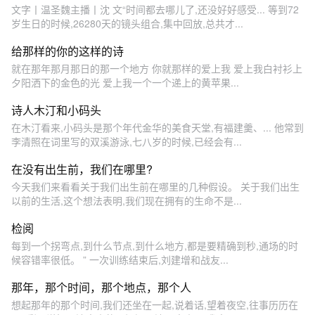
文字丨温圣魏主播丨沈 文“时间都去哪儿了,还没好好感受... 等到72
岁生日的时候,26280天的镜头组合,集中回放,总共才...
给那样的你的这样的诗
就在那年那月那日的那一个地方 你就那样的爱上我 爱上我白衬衫上
夕阳洒下的金色的光 爱上我一个一个递上的黄苹果...
诗人木汀和小码头
在木汀看来,小码头是那个年代金华的美食天堂,有福建羹、... 他常到
李清照在词里写的双溪游泳,七八岁的时候,已经会有...
在没有出生前，我们在哪里?
今天我们来看看关于我们出生前在哪里的几种假设。 关于我们出生
以前的生活,这个想法表明,我们现在拥有的生命不是...
检阅
每到一个拐弯点,到什么节点,到什么地方,都是要精确到秒,通场的时
候容错率很低。 ” 一次训练结束后,刘建增和战友...
那年，那个时间，那个地点，那个人
想起那年的那个时间,我们还坐在一起,说着话,望着夜空,往事历历在