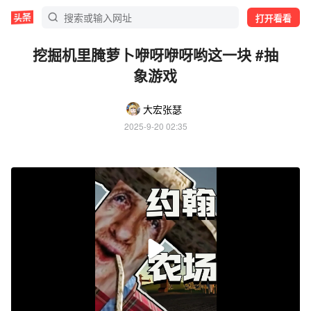
打开看看
挖掘机里腌萝卜咿呀咿呀哟这一块 #抽
象游戏
大宏张瑟
2025-9-20 02:35