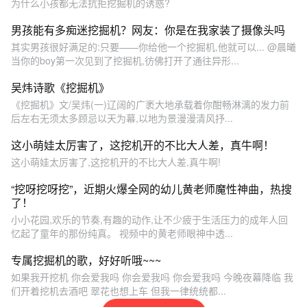
为什么小孩都无法抗拒挖掘机的诱惑?
男孩能有多痴迷挖掘机？网友：你是在我家装了摄像头吗
其实男孩很好满足的:只要——你给他一个挖掘机,他就可以... @晨曦
当你的boy第一次见到了挖掘机,彷佛打开了通往异形...
吴炜诗歌《挖掘机》
《挖掘机》文/吴炜(一)辽阔的广袤大地承载着你酣畅淋漓的发力前
后左右无须太多顾忌以天为幕,以地为景漫漫清风抒...
这小萌娃太厉害了，这挖机开的不比大人差，真牛啊！
这小萌娃太厉害了,这挖机开的不比大人差,真牛啊!
“挖呀挖呀挖”，近期火爆全网的幼儿黄老师魔性神曲，热搜
了！
小小花园,欢乐的节奏,有趣的动作,让不少疲于生活压力的成年人回
忆起了童年的那份纯真。 视频中的黄老师眼神中透...
专属挖掘机的歌，好好听哦~~~
如果我开挖机 你会爱我吗 你会爱我吗 你会爱我吗 今晚夜幕降临 我
们开着挖机去酒吧 翠花也想上车 但我一律统统都...