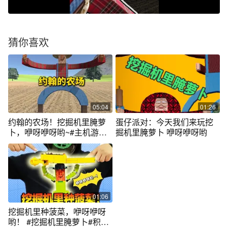
猜你喜欢
05:04
01:26
约翰的农场！挖掘机里腌萝
蛋仔派对：今天我们来玩挖
卜，咿呀咿呀哟~#主机游戏
掘机里腌萝卜 咿呀咿呀哟
#游戏怪谈
01:06
挖掘机里种菠菜，咿呀咿呀
哟！ #挖掘机里腌萝卜#积木