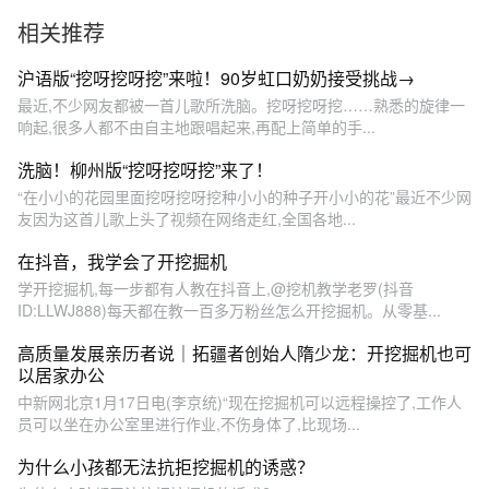
搭建#玩具#跟馆长一起玩
相关推荐
沪语版“挖呀挖呀挖”来啦！90岁虹口奶奶接受挑战→
最近,不少网友都被一首儿歌所洗脑。挖呀挖呀挖……熟悉的旋律一
响起,很多人都不由自主地跟唱起来,再配上简单的手...
洗脑！柳州版“挖呀挖呀挖”来了！
“在小小的花园里面挖呀挖呀挖种小小的种子开小小的花”最近不少网
友因为这首儿歌上头了视频在网络走红,全国各地...
在抖音，我学会了开挖掘机
学开挖掘机,每一步都有人教在抖音上,@挖机教学老罗(抖音
ID:LLWJ888)每天都在教一百多万粉丝怎么开挖掘机。从零基...
高质量发展亲历者说｜拓疆者创始人隋少龙：开挖掘机也可
以居家办公
中新网北京1月17日电(李京统)“现在挖掘机可以远程操控了,工作人
员可以坐在办公室里进行作业,不伤身体了,比现场...
为什么小孩都无法抗拒挖掘机的诱惑？