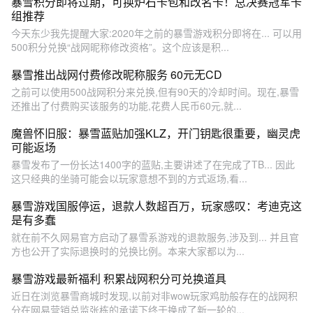
暴雪积分即将过期，可换炉石卡包和改名卡！总决赛冠军卡
组推荐
今天东少我先提醒大家:2020年之前的暴雪游戏积分即将在... 可以用
500积分兑换“战网昵称修改资格”。这个应该是积...
暴雪推出战网付费修改昵称服务 60元无CD
之前可以使用500战网积分来兑换,但有90天的冷却时间。现在,暴雪
还推出了付费购买该服务的功能,花费人民币60元,就...
魔兽怀旧服：暴雪蓝贴加强KLZ，开门钥匙很重要，幽灵虎
可能返场
暴雪发布了一份长达1400字的蓝贴,主要讲述了在完成了TB... 因此
这只经典的坐骑可能会以玩家意想不到的方式返场,看...
暴雪游戏国服停运，退款人数超百万，玩家感叹：考迪克这
是有多蠢
就在前不久网易官方启动了暴雪系游戏的退款服务,涉及到... 并且官
方也公开了实际退换时的兑换比例。本来大家都以为...
暴雪游戏最新福利 积累战网积分可兑换道具
近日在浏览暴雪商城时发现,以前对非wow玩家鸡肋般存在的战网积
分在网易营销总监张栋的承诺下终于换成了新一轮的...