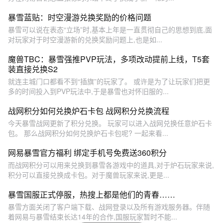
暴雪蓝贴：时空漫游兑换奖励的价格问题
暴雪可以说在表态“立场”时,基本上年是一直贯彻自己的思想到底,面
对玩家对于时空漫游新的兑换奖励问题上,也是如...
魔兽TBC：暴雪强推PVP玩法，多项改动提前上线，T5套
装直接兑换S2
就连主城门口都看不到“插旗”的玩家了。 或许是为了让玩家们把更
多的时间投入到PVP玩法中,于是暴雪也对怀旧服的...
战网积分如何兑换炉石卡包 战网积分兑换流程
今天暴雪战网更新了积分兑换。 玩家可以进入战网兑换任意炉石卡
包。 那么战网积分如何兑换炉石卡包呢? 一起来看...
网易暴雪官方福利 绑定手机号免费送360积分
而战网积分可以用来兑换到暴雪各游戏中的道具,对于炉石玩家来说,
积分可以直接兑换成卡包。对于魔兽玩家来说,更是...
暴雪国服正式停服，热搜上都是他们的青春……
暴雪方面关闭了客户端下载、战网登录以及所有游戏服务器。伴随
着网易与暴雪结束长达14年的合作,国服玩家暂时不能...