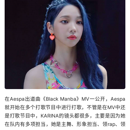
在Aespa出道曲《Black Manba》MV一公开，Aespa
就开始在多个打歌节目中进行打歌，不管是在MV中还
是打歌节目中，KARINA的镜头都很多，主要是因为她
在队内有多项担当，她是主舞、形象担当、领rap、领