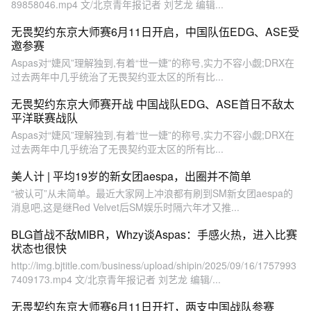
89858046.mp4 文/北京青年报记者 刘艺龙 编辑...
无畏契约东京大师赛6月11日开启，中国队伍EDG、ASE受
邀参赛
Aspas对“婕风”理解独到,有着“世一婕”的称号,实力不容小觑;DRX在
过去两年中几乎统治了无畏契约亚太区的所有比...
无畏契约东京大师赛开战 中国战队EDG、ASE首日不敌太
平洋联赛战队
Aspas对“婕风”理解独到,有着“世一婕”的称号,实力不容小觑;DRX在
过去两年中几乎统治了无畏契约亚太区的所有比...
美人计 | 平均19岁的新女团aespa，出圈并不简单
“被认可”从未简单。最近大家网上冲浪都有刷到SM新女团aespa的
消息吧,这是继Red Velvet后SM娱乐时隔六年才又推...
BLG首战不敌MIBR，Whzy谈Aspas：手感火热，进入比赛
状态也很快
http://img.bjtitle.com/business/upload/shipin/2025/09/16/1757993
7409173.mp4 文/北京青年报记者 刘艺龙 编辑/...
无畏契约东京大师赛6月11日开打，两支中国战队参赛