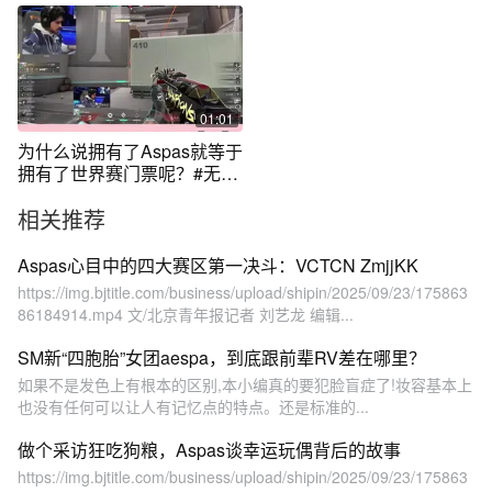
01:01
为什么说拥有了Aspas就等于
拥有了世界赛门票呢？#无畏
契约 #Aspas #瓦学弟要解说
相关推荐
#VCTCN二路解说 #瓦学弟
Aspas心目中的四大赛区第一决斗：VCTCN ZmjjKK
https://img.bjtitle.com/business/upload/shipin/2025/09/23/175863
86184914.mp4 文/北京青年报记者 刘艺龙 编辑...
SM新“四胞胎”女团aespa，到底跟前辈RV差在哪里？
如果不是发色上有根本的区别,本小编真的要犯脸盲症了!妆容基本上
也没有任何可以让人有记忆点的特点。还是标准的...
做个采访狂吃狗粮，Aspas谈幸运玩偶背后的故事
https://img.bjtitle.com/business/upload/shipin/2025/09/23/175863