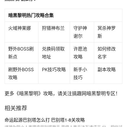
暗黑黎明热门攻略合集
火域神莱娜
狩猎神布兰
守护神
冥杀神罗
谢尔
斯
野外BOSS刷
兑换码领取
许愿池
如何修改
新点
地址
攻略
名字
刷野外BOSS
PK技巧攻略
新手小
副本攻略
攻略
技巧
更多《暗黑黎明》攻略，请关注搞趣网暗黑黎明专区！
相关推荐
命运起源巴别塔怎么打 巴别塔1-8关攻略
诸神为阻止人类建造巴别塔登天,而使人类无法互通语言,分... 相信过