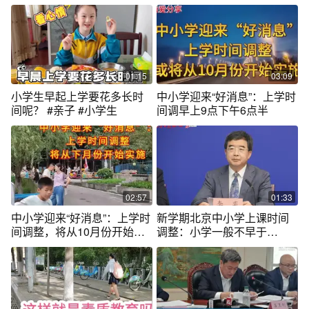
01:15
03:09
小学生早起上学要花多长时
中小学迎来“好消息”：上学时
间呢？ #亲子 #小学生
间调早上9点下午6点半
02:57
01:33
中小学迎来“好消息”：上学时
新学期北京中小学上课时间
间调整，将从10月份开始实
调整：小学一般不早于
施
8:20、中学一般不早于8:00