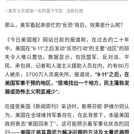
美军士兵搜查一名阿富汗平民 法新社图
△
那么，美军看起来很忙的“反恐”背后，效果是什么呢？
《今日美国报》网站日前的报道称，在过去的二十年
中，美国在“9·11”之后发动“反恐行动”的主要“战区”的损
失令人难以置信。数据显示，包括盟军、反对派、平
民、承包商、记者和人道主义援助人员在内，约有80万
人被杀，3700万人流离失所。报道说，
“9·11”之后，在
美国军事干预的地区，“很难找出一个地方，民主蓬勃发
展或恐怖主义明显减少”
。
在接受美国《新闻周刊》采访时，斯蒂芬妮·萨维尔则认
为，美国在全球维持军事存在，在此背景下，本届美国
政府表态“美国回来了”，这可能预示着军事化状态的回
归——
美国正将其靠武力解决问题的方法及大量武器带