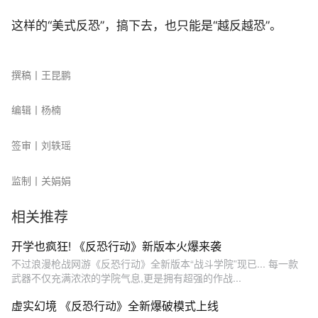
这样的“美式反恐”，搞下去，也只能是“越反越恐”。
撰稿丨王昆鹏
编辑
丨
杨楠
签审
丨
刘轶瑶
监制
丨
关娟娟
相关推荐
开学也疯狂! 《反恐行动》新版本火爆来袭
不过浪漫枪战网游《反恐行动》全新版本“战斗学院”现已... 每一款
武器不仅充满浓浓的学院气息,更是拥有超强的作战...
虚实幻境 《反恐行动》全新爆破模式上线