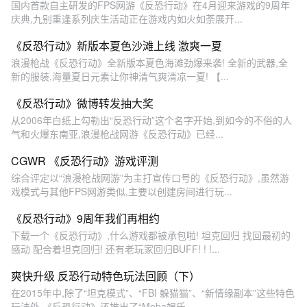
国内首款自主研发的FPS网游《反恐行动》在4月迎来游戏的9周年
庆典,九别重逢系列庆生活动正在游戏内如火如荼展开...
《反恐行动》新版本夏色沙滩上线 激爽一夏
浪漫枪战《反恐行动》全新版本夏色海滩劲爆来袭! 全新的武器,全
新的服装,海量夏日元素让你神清气爽清凉一夏! 【...
《反恐行动》微博转发抽大奖
从2006年白纸上勾勒出“反恐行动”这个名字开始,到如今的不俗的人
气和火爆东南亚,浪漫枪战网游《反恐行动》已经...
CGWR 《反恐行动》游戏评测
综合评定以“浪漫枪战网游”为主打宣传口号的《反恐行动》,虽然游
戏模式与其他FPS网游类似,主要以创建房间进行玩...
《反恐行动》9周年我们再相约
下载一个《反恐行动》,什么游戏都被承包啦! 坦克回归 找回最初的
感动 配合着坦克回归! 还有老玩家回归BUFF! ! !...
爽快升级 反恐行动特色玩法回顾（下）
在2015年中,除了“坦克模式”、“FBI 躲猫猫”、“新情缘副本”这些特色
玩法外,《反恐行动》还推出了“Moba娱乐...