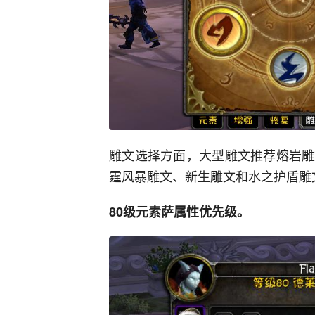
雕文选择方面，大型雕文推荐熔岩雕
霆风暴雕文、新生雕文和水之护盾雕
80级元素萨属性优先级。