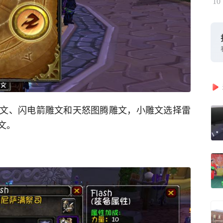
10
文、闪电箭雕文和天怒图腾雕文，小雕文选择雷
文。