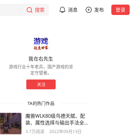
搜索
消息
发布
登录
我在右先生
游戏行业十年老兵，国产游戏的坚
定守望者。
关注
TA的热门作品
魔兽WLK80级鸟德天赋、配
装、属性选择与输出手法全攻
略
3.7万
阅读
2022年09月13日