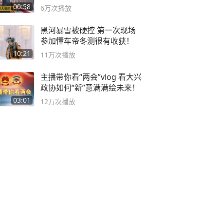
00:58
6万
次播放
黑河暴雪被硬控 第一次现场
参加懂车帝冬测很有收获！
10:21
11万
次播放
主播带你看“两会”vlog 看大兴
政协如何“新”意满满绘未来！
03:01
12万
次播放