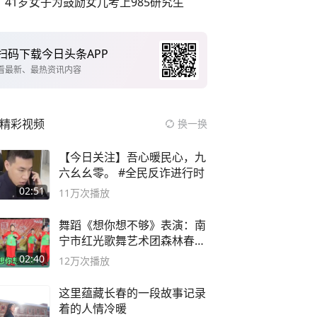
41岁女子为鼓励女儿考上985研究生
扫码下载今日头条APP
看最新、最热资讯内容
精彩视频
换一换
【今日关注】吾心暖民心，九
六幺幺零。 #全民反诈进行时
02:51
11万
次播放
舞蹈《想你想不够》表演：南
宁市红光歌舞艺术团森林春红
舞蹈队。
02:40
12万
次播放
这里蕴藏长春的一段故事记录
着的人情冷暖