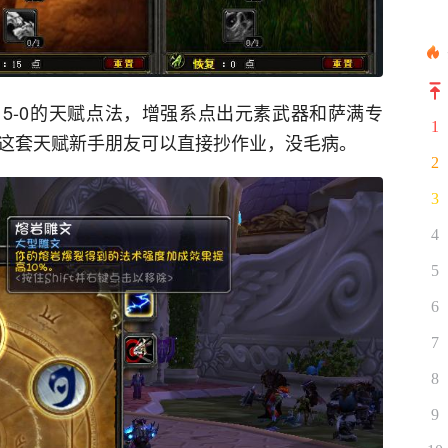
15-0的天赋点法，增强系点出元素武器和萨满专
1
。这套天赋新手朋友可以直接抄作业，没毛病。
2
3
4
5
6
7
8
9