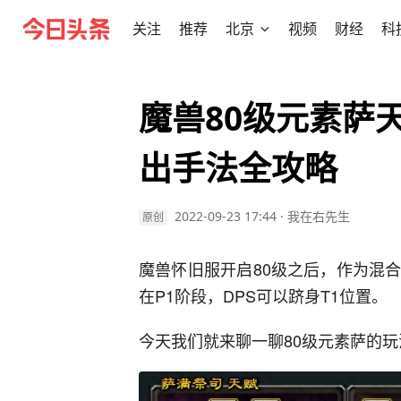
关注
推荐
北京
视频
财经
科
魔兽80级元素萨
出手法全攻略
2022-09-23 17:44
·
我在右先生
原创
魔兽怀旧服开启80级之后，作为混
在P1阶段，DPS可以跻身T1位置。
今天我们就来聊一聊80级元素萨的玩