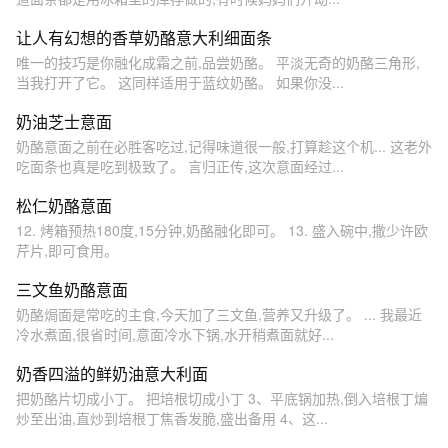
让人有幻想的香草奶酪意大利细面条
唯一的技巧是你融化成霜之前,品尝奶酪。 平淡无奇的奶酪三角形,
当我打开了它。 这同样适用于蓝纹奶酪。 如果你没...
奶油芝士意面
奶酪意面之前在必胜客吃过,记得味道很一般,打算趁这个机... 这老外
吃面条也真是吃到极致了。 言归正传,这次意面经过...
松仁奶酪意面
12. 烤箱预热180度,15分钟,奶酪融化即可。 13. 盛入碗中,撒少许欧
芹片,即可食用。
三文鱼奶酪意面
奶酪焗面是常吃的主食,今天加了三文鱼,营养又升级了。 ... 我最近
冷水煮面,很省时间,意面冷水下锅,水开稍煮面就好...
奶香四溢的鲜奶油意大利面
把奶酪片切成小丁。 把培根切成小丁 3、平底锅加热,倒入培根丁煸
炒至出油,直炒到培根丁焦香发脆,盛出备用 4、这...