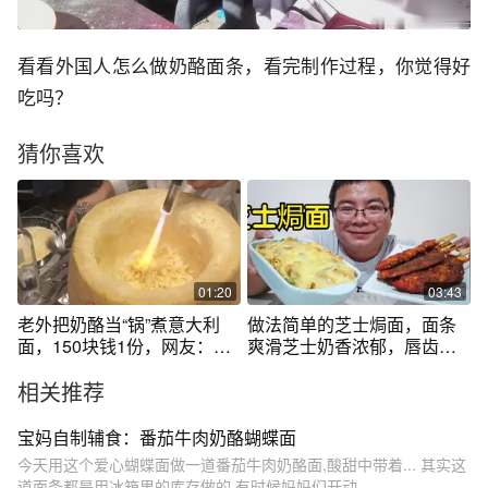
看看外国人怎么做奶酪面条，看完制作过程，你觉得好
吃吗？
猜你喜欢
01:20
03:43
老外把奶酪当“锅”煮意大利
做法简单的芝士焗面，面条
面，150块钱1份，网友：想
爽滑芝士奶香浓郁，唇齿留
法不错！
香
相关推荐
宝妈自制辅食：番茄牛肉奶酪蝴蝶面
今天用这个爱心蝴蝶面做一道番茄牛肉奶酪面,酸甜中带着... 其实这
道面条都是用冰箱里的库存做的,有时候妈妈们开动...