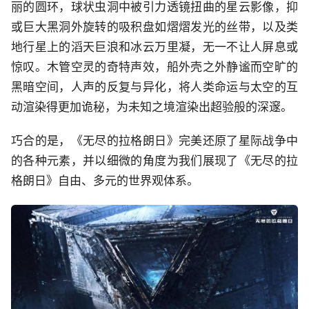
丽的圆环，球状虫洞中被引力透镜扭曲的星云影像，抑
或巨大黑洞外旋转的吸积盘如熠熠发光的丝带，以及类
地行星上的滔天巨浪和冰云万里凝，无一不让人屏息或
惊叹。木管空灵的奇特声效，船外壳之外静谧而空旷的
黑暗空间，人声的反复与异化，将人类命运与太空的互
动渲染得更加诡秘，为未知之境渲染出超验般的深邃。
巧合的是，《无尽的拉格朗日》完美还原了星际战争中
的各种元素，并以细微的角度为我们展现了《无尽的拉
格朗日》自由、多元的世界观体系。