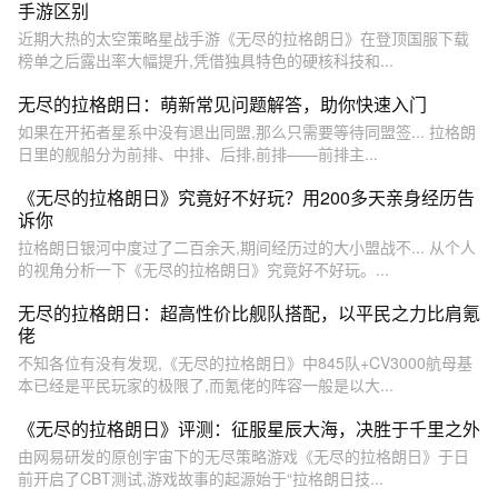
手游区别
近期大热的太空策略星战手游《无尽的拉格朗日》在登顶国服下载
榜单之后露出率大幅提升,凭借独具特色的硬核科技和...
无尽的拉格朗日：萌新常见问题解答，助你快速入门
如果在开拓者星系中没有退出同盟,那么只需要等待同盟签... 拉格朗
日里的舰船分为前排、中排、后排,前排——前排主...
《无尽的拉格朗日》究竟好不好玩？用200多天亲身经历告
诉你
拉格朗日银河中度过了二百余天,期间经历过的大小盟战不... 从个人
的视角分析一下《无尽的拉格朗日》究竟好不好玩。...
无尽的拉格朗日：超高性价比舰队搭配，以平民之力比肩氪
佬
不知各位有没有发现,《无尽的拉格朗日》中845队+CV3000航母基
本已经是平民玩家的极限了,而氪佬的阵容一般是以大...
《无尽的拉格朗日》评测：征服星辰大海，决胜于千里之外
由网易研发的原创宇宙下的无尽策略游戏《无尽的拉格朗日》于日
前开启了CBT测试,游戏故事的起源始于“拉格朗日技...