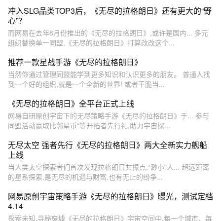
冲入SLG品类TOP3后，《无尽的拉格朗日》还有更大的“野
心”？
而网易在去年8月份推出的《无尽的拉格朗日》,或许是国内... 多元
组织替换单一同盟,《无尽的拉格朗日》打算改改这个...
推荐一款星战手游《无尽的拉格朗日》
当然你通过管理同盟能学到更多知识和认识更多的朋友。 普通人找
到一个好的组织,就是一个全新的世界! 或者干脆当...
《无尽的拉格朗日》全平台正式上线
网易自研原创宇宙下的无尽策略手游《无尽的拉格朗日》于... 参与
同盟活动赢取比邻星币“等开拓者先行礼,助力宇宙探...
无尽太空 强者先行《无尽的拉格朗日》两大全新实力舰船
上线
当人类太空探索者们首次发现拉格朗日共振点,“渺小”人... 超远距离
的星系探索,是无尽的机遇与财富,也有无止的纷争...
网易原创宇宙策略手游《无尽的拉格朗日》曝光，测试定档
4.14
探索未知,寻秘废墟《无尽的拉格朗日》宇宙空间中,每一个城市、每