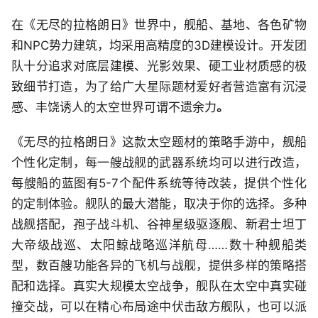
在《无尽的拉格朗日》世界中，舰船、基地、各色矿物
和NPC势力建筑，均采用高精度的3D建模设计。开发团
队十分追求对底层建模、光影效果、硬工业材质感的极
致细节打造，为了给广大星际题材爱好者营造富有沉浸
感、丰饶诱人的太空世界可谓不遗余力
。
《无尽的拉格朗日》这款太空题材的策略手游中，舰船
个性化定制，每一艘战舰的武器系统均可以进行改造，
每艘船的蓝图有5-7个配件系统等待改装，提供个性化
的定制体验。舰队的最大潜能，取决于你的选择。多种
战舰搭配，孢子战斗机、谷神星级驱逐舰、新君士坦丁
大帝级战巡、太阳鲸战略巡洋航母……数十种舰船类
型，数百艘功能各异的飞机与战舰，提供多样的策略搭
配和选择。真实大规模太空战争，舰队在太空中真实碰
撞交战，可以在精心布局途中伏击敌方舰队，也可以派