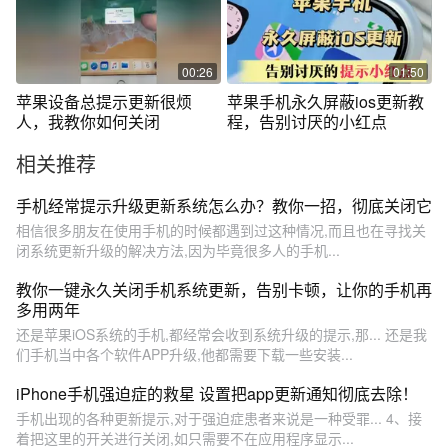
00:26
01:50
苹果设备总提示更新很烦
苹果手机永久屏蔽ios更新教
人，我教你如何关闭
程，告别讨厌的小红点
相关推荐
手机经常提示升级更新系统怎么办？教你一招，彻底关闭它
相信很多朋友在使用手机的时候都遇到过这种情况,而且也在寻找关
闭系统更新升级的解决方法,因为毕竟很多人的手机...
教你一键永久关闭手机系统更新，告别卡顿，让你的手机再
多用两年
还是苹果iOS系统的手机,都经常会收到系统升级的提示,那... 还是我
们手机当中各个软件APP升级,他都需要下载一些安装...
iPhone手机强迫症的救星 设置把app更新通知彻底去除！
手机出现的各种更新提示,对于强迫症患者来说是一种受罪... 4、接
着把这里的开关进行关闭,如只需要不在应用程序显示...