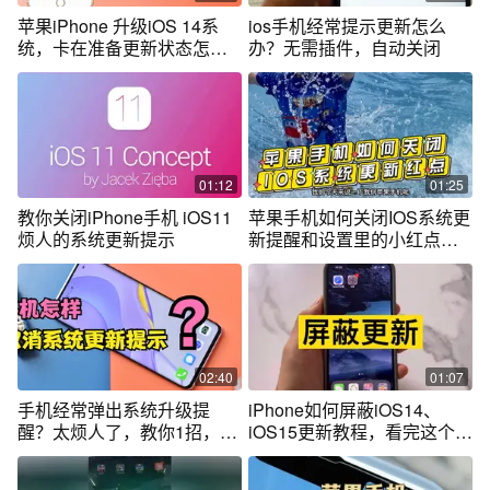
苹果iPhone 升级iOS 14系
ios手机经常提示更新怎么
统，卡在准备更新状态怎么
办？无需插件，自动关闭
办？
01:12
01:25
教你关闭iPhone手机 iOS11
苹果手机如何关闭IOS系统更
烦人的系统更新提示
新提醒和设置里的小红点，
方法很简单
02:40
01:07
手机经常弹出系统升级提
iPhone如何屏蔽iOS14、
醒？太烦人了，教你1招，彻
iOS15更新教程，看完这个视
底关闭提醒
频你就学会了！