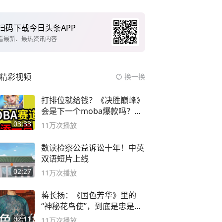
扫码下载今日头条APP
看最新、最热资讯内容
精彩视频
换一换
打排位就给钱？《决胜巅峰》
会是下一个moba爆款吗？#
决胜巅峰
03:33
11万
次播放
数读检察公益诉讼十年！中英
双语短片上线
02:27
11万
次播放
蒋长扬：《国色芳华》里的
“神秘花鸟使”，到底是忠是
奸？
02:11
11万
次播放