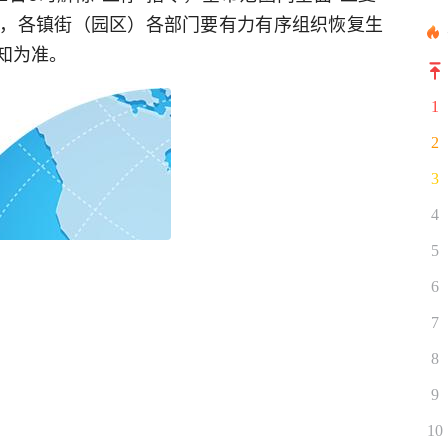
，各镇街（园区）各部门要有力有序组织恢复生
知为准。
1
2
3
4
5
6
7
8
9
10