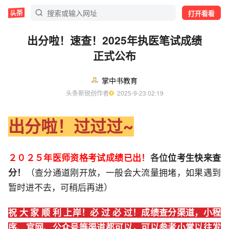
打开看看
出分啦！速查！2025年执医笔试成绩
正式公布
掌中书教育
头条新锐创作者
  2025-9-23 02:19
出分啦！过过过~
２０２５年医师资格考试成绩已出！
各位
位考生快来查
分！
（查分通道刚开放，一般会大流量拥堵，如果遇到
暂时进不去，可稍后再进）
祝 大 家 顺 利 上岸！必 过 必 过！成绩查分渠道，小程
序、官网、公众号等渠道都可以，可以参考小掌以往发