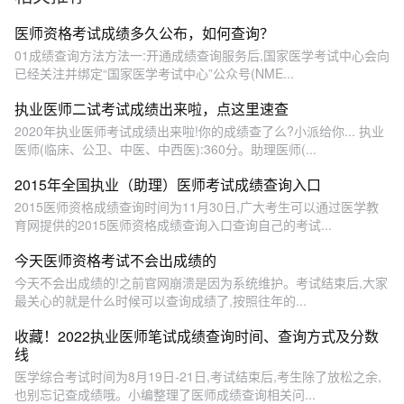
医师资格考试成绩多久公布，如何查询？
01成绩查询方法方法一:开通成绩查询服务后,国家医学考试中心会向
已经关注并绑定“国家医学考试中心”公众号(NME...
执业医师二试考试成绩出来啦，点这里速查
2020年执业医师考试成绩出来啦!你的成绩查了么?小派给你... 执业
医师(临床、公卫、中医、中西医):360分。助理医师(...
2015年全国执业（助理）医师考试成绩查询入口
2015医师资格成绩查询时间为11月30日,广大考生可以通过医学教
育网提供的2015医师资格成绩查询入口查询自己的考试...
今天医师资格考试不会出成绩的
今天不会出成绩的!之前官网崩溃是因为系统维护。考试结束后,大家
最关心的就是什么时候可以查询成绩了,按照往年的...
收藏！2022执业医师笔试成绩查询时间、查询方式及分数
线
医学综合考试时间为8月19日-21日,考试结束后,考生除了放松之余,
也别忘记查成绩哦。小编整理了医师成绩查询相关问...