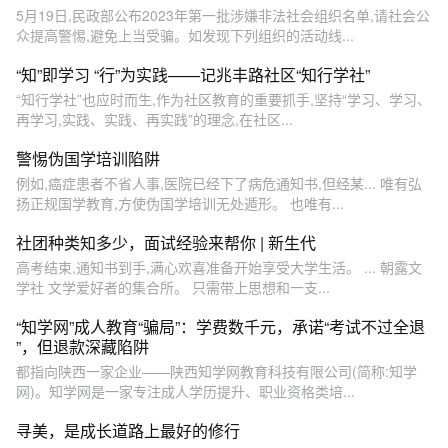
5月19日,民政部公布2023年第一批涉嫌非法社会组织名单,请社会公
众提高警惕,避免上当受骗。如发现下列组织的活动线...
“知”即学习 “行”为实践——记兆丰路社区“知行学社”
“知行学社”也应时而生,作为社区教育的重要抓手,坚持“学习、学习、
再学习,实践、实践、再实践”的理念,在社区...
警惕伪国学培训陷阱
例如,癌症患者不省人事,医院已经下了病危通知书,但经某... 唯有弘
扬正规国学教育,方使伪国学培训无处遁形。 也唯有...
社团种类知多少，面试经验来帮你 | 新生代
高考结束,通知书到手,满心欢喜准备开始享受大学生活。 ... 朝露文
学社 文学爱好者的集合所。 只需带上思想和一支...
“知学网”成人教育“骗局”：学费数千元，承诺“考试不过全退
”，但退款深藏陷阱
都指向陕西一家企业——陕西知学网教育科技有限公司(简称:知学
网)。知学网是一家专注成人学历提升、职业资格类培...
寻美，是成长道路上最好的修行