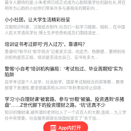
最令人期待的是,小朱老师已经正式成为心韵知美学社的副社长,将在
明年为心韵的小伙伴们带来许多与美相关的精彩内...
小小社团，让大学生活精彩纷呈
汉服知识科普、汉服纸衣制作,社员们一起学习踏歌、相和... 在中国
人民大学清风学社,博士生尹世奇和成员们围绕清史...
培训证书考过即可“月入过万”，靠谱吗？
靠谱吗?新华社“新华视点”记者吴文诩、向定杰、杨静健... 要辨别培
训机构是否正规、培训是否适合自己、证书有多大...
警惕“小自考”培训机构骗局：“考试包过、毕业周期短”实为
陷阱
自学考试是个人自学、社会助学、国家考试相结合的高等教... 教育
部曾下发通知,要求部属高校从2007年秋季起停止招收...
学习“小白理财课”被套路、参与“炒鞋”被骗、投资遇到“杀猪
盘”……Z世代脚下的投资理财之路，“坑”还真不少
知识的理财课,被所谓的老师拉入了一个近百人的大群,连续... 九三学
社中央常委、社会服务部部长徐国权提交了“关于加...
App内打开