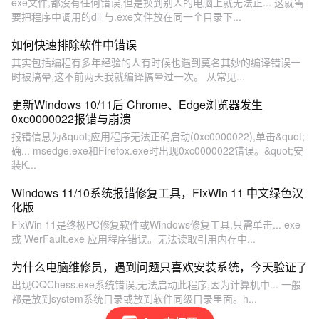
exe文件,都没有任何错误,但是换到别人的电脑上就无法正... 这就需
要把程序中调用的dll 与.exe文件放在同一个目录下...
如何快速排除软件中错误
其实包括编程有多年经验的人有时候也遇到莫名其妙的编译错误一
时被搞晕,这不前两天我就编译搞晕过一次。 从常见...
更新Windows 10/11后 Chrome、Edge浏览器发生
0xc0000022报错与崩溃
报错信息为&quot;应用程序无法正确启动(0xc0000022),单击&quot;
确... msedge.exe和Firefox.exe时出现0xc0000022错误。&quot;安
装K...
Windows 11/10系统报错修复工具，FixWin 11 中文绿色汉
化版
FixWin 11是终极PC修复软件或Windows修复工具,只需单击... exe
或 WerFault.exe 应用程序错误。无法读取引用内存中...
为什么电脑维修员，遇到问题只喜欢安装系统，今天验证了
出现QQChess.exe系统错误,无法启动此程序,因为计算机中... 一般
都是放到system系统目录或放到软件同级目录里面。h...