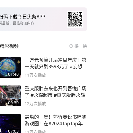
扫码下载今日头条APP
看最新、最热资讯内容
精彩视频
换一换
一万元预算开局冲周年庆！第
一天就只剩3598元了 #妄想山
海
01:40
11万
次播放
重庆版胖东来也开到吾悦广场
了 #永辉超市 #重庆版胖永辉
00:50
12万
次播放
最燃的一集！熊竹英说书唱响
游戏圈！在#2024TapTap年
度游戏大赏
07:03
11万
次播放