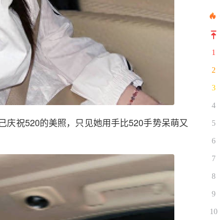
1
2
3
4
己庆祝520的美照，只见她用手比520手势呆萌又
5
6
7
8
9
10