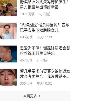
舒淇晒照为丈夫冯德伦庆生！
男方抱猫咪出镜好幸福
1077
阅读
9小时前
“蝴蝶姐姐”恺乐再当妈！宣布
已平安生下双胞胎女儿
695
阅读
前天11:28
恩爱秀不停！谢霆锋演唱会替
粉丝祝王菲生日快乐
457
阅读
9小时前
留几手要求前妻葛夕给他道歉
才会考虑复合：我没做错不会
低头
335
阅读
昨天10:32
查看更多