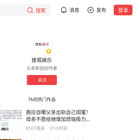
消息
发布
登录
搜索
搜狐娱乐
头条新锐创作者
关注
TA的热门作品
茜拉自曝父亲出轨自己闺蜜！
母亲不愿给她增加烦恼极力隐
瞒
8507
阅读
21小时前