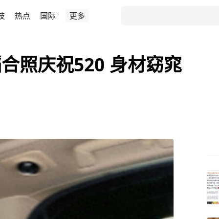
技
热点
国际
更多
合照庆祝520 身材窈窕