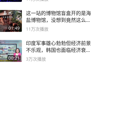
这一站的博物馆盲盒开的是海
盐博物馆，没想到竟然这么好
逛！
01:49
11万
次播放
印度军事雄心勃勃但经济前景
不乐观，韩国也面临经济衰退
风险
00:21
3万
次播放