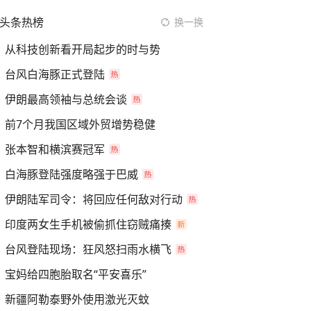
头条热榜
换一换
从科技创新看开局起步的时与势
台风白海豚正式登陆
伊朗最高领袖与总统会谈
前7个月我国区域外贸增势稳健
张本智和横滨赛冠军
白海豚登陆强度略强于巴威
伊朗陆军司令：将回应任何敌对行动
印度两女生手机被偷抓住窃贼痛揍
台风登陆现场：狂风怒扫雨水横飞
宝妈给四胞胎取名“平安喜乐”
新疆阿勒泰野外使用激光灭蚊