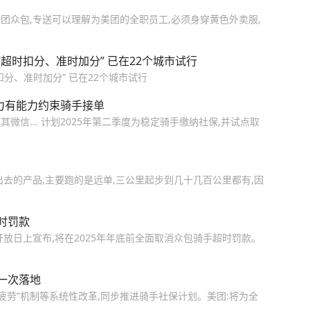
团众包,专送可以理解为美团的全职员工,必须身穿黄色外卖服,
“超时扣分、准时加分” 已在22个城市试行
扣分、准时加分” 已在22个城市试行
力有能力约束骑手接单
其微信... 计划2025年第二季度为稳定骑手缴纳社保,并试点取
去的产品,主要跑的是远单,三公里起步到几十几百公里都有,因
时罚款
放日上宣布,将在2025年年底前全面取消众包骑手超时罚款。
一次落地
疲劳”机制等系统性改革,同步推进骑手社保计划。美团:将为全