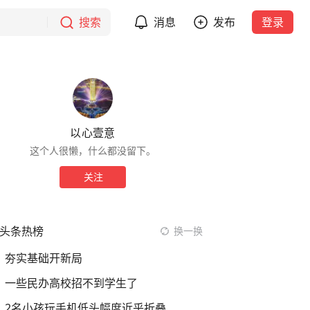
搜索
消息
发布
登录
以心壹意
这个人很懒，什么都没留下。
关注
头条热榜
换一换
夯实基础开新局
一些民办高校招不到学生了
2名小孩玩手机低头幅度近乎折叠