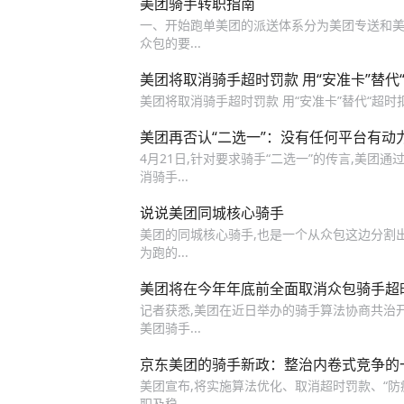
美团骑手转职指南
一、开始跑单美团的派送体系分为美团专送和美
众包的要...
美团将取消骑手超时罚款 用“安准卡”替代
美团将取消骑手超时罚款 用“安准卡”替代“超时
美团再否认“二选一”：没有任何平台有动
4月21日,针对要求骑手“二选一”的传言,美团通过
消骑手...
说说美团同城核心骑手
美团的同城核心骑手,也是一个从众包这边分割出
为跑的...
美团将在今年年底前全面取消众包骑手超
记者获悉,美团在近日举办的骑手算法协商共治开
美团骑手...
京东美团的骑手新政：整治内卷式竞争的
美团宣布,将实施算法优化、取消超时罚款、“防
职及稳...