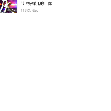
节 #好样儿的！你
01:52
11万
次播放