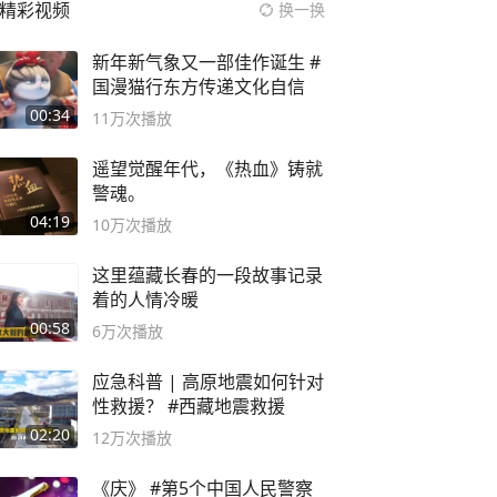
精彩视频
换一换
新年新气象又一部佳作诞生 #
国漫猫行东方传递文化自信
00:34
11万
次播放
遥望觉醒年代，《热血》铸就
警魂。
04:19
10万
次播放
这里蕴藏长春的一段故事记录
着的人情冷暖
00:58
6万
次播放
应急科普 | 高原地震如何针对
性救援？ #西藏地震救援
02:20
12万
次播放
《庆》 #第5个中国人民警察