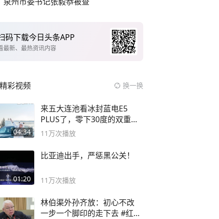
泉州市委书记张毅恭被查
扫码下载今日头条APP
看最新、最热资讯内容
精彩视频
换一换
来五大连池看冰封蓝电E5
PLUS了，零下30度的双重冰
封40小时全录
04:34
11万
次播放
比亚迪出手，严惩黑公关！
01:20
11万
次播放
林伯渠外孙齐放：初心不改
一步一个脚印的走下去 #红船