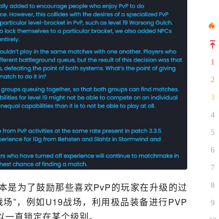
1
2
3
4
5
6
7
本是为了鼓励那些喜欢PvP的玩家在升级的过
8
场”，例如U19战场，利用极品装备进行PVP
9
以一直锁定在某个级别。