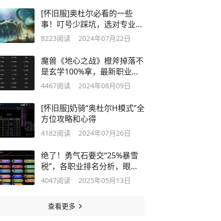
[怀旧服]奥杜尔必看的一些
事！叮号少踩坑，选对专业能
赚“米”
8223
阅读
2024年07月22日
魔兽《地心之战》橙斧掉落不
是玄学100%拿，最新职业排
行榜来了
4467
阅读
2024年08月09日
[怀旧服]奶骑“奥杜尔H模式”全
方位攻略和心得
4182
阅读
2024年07月26日
绝了！勇气石要交“25%暴雪
税”，各职业排名分析，眼罩
幻化来了
4047
阅读
2025年05月13日
查看更多