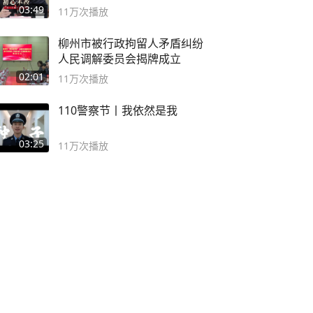
论坛
03:49
11万
次播放
柳州市被行政拘留人矛盾纠纷
人民调解委员会揭牌成立
02:01
11万
次播放
110警察节丨我依然是我
03:25
11万
次播放