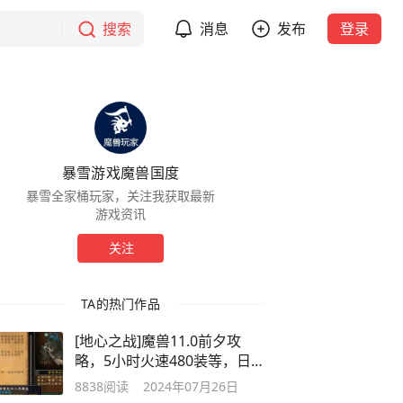
搜索
消息
发布
登录
暴雪游戏魔兽国度
暴雪全家桶玩家，关注我获取最新
游戏资讯
关注
TA的热门作品
[地心之战]魔兽11.0前夕攻
略，5小时火速480装等，日
常周常清单
8838
阅读
2024年07月26日