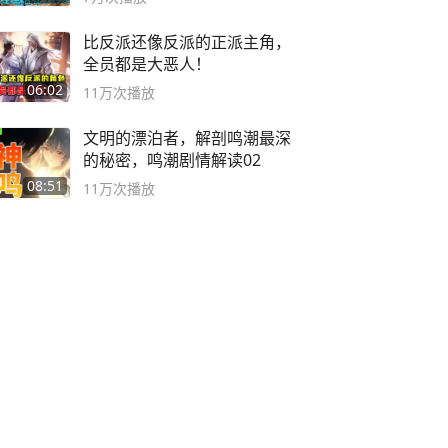
比反派还像反派的正派主角，
全员都是大恶人！
06:02
11万
次播放
文明的漂泊者，解剖鸣潮最深
的秘密，鸣潮剧情解读02
08:51
11万
次播放