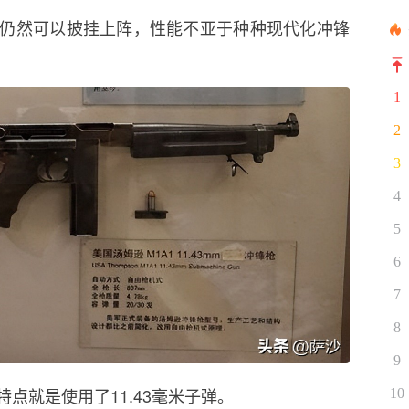
仍然可以披挂上阵，性能不亚于种种现代化冲锋
1
2
3
4
5
6
7
8
9
点就是使用了11.43毫米子弹。
10