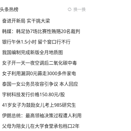
头条热榜
换一换
奋进开新局 实干挑大梁
韩媒：韩足协7场比赛性贿赂20名裁判
银行午休1.5小时 留个窗口行不行
我国编制完成新版全月地质图
女子开一天一夜空调后二氧化碳中毒
女子利用漏洞0元薅走3000多件家电
泰国一女公务员妆容引争议 本人回应
宇树科技发行价格150.80元/股
41岁女子为鼓励女儿考上985研究生
伊朗总统：最高领袖决策过程遭人利用
父母为陪女儿在大学食堂承包档口2年