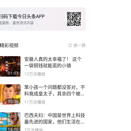
扫码下载今日头条APP
看最新、最热资讯内容
精彩视频
换一换
安徽人真的太幸福了！ 这个
一袋铜钱就能逛的小镇
01:03
12万
次播放
笨小孩一个问题都没答对，不
料竟成皇太子，其余四个被处
死
05:30
11万
次播放
巴西夫妇：中国是世界上科技
最先进的国家，他们生活在
2999年
18:10
7万
次播放