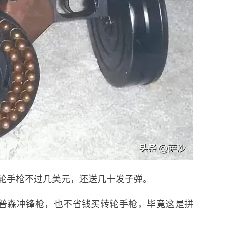
轮手枪不过几美元，还送几十发子弹。
汤普森冲锋枪，也不省钱买转轮手枪，毕竟这是拼