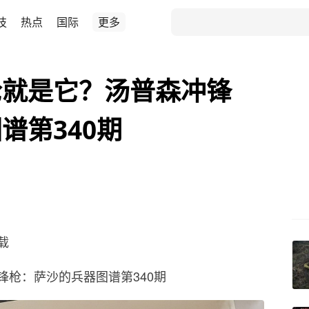
技
热点
国际
更多
枪就是它？汤普森冲锋
谱第340期
载
枪：萨沙的兵器图谱第340期