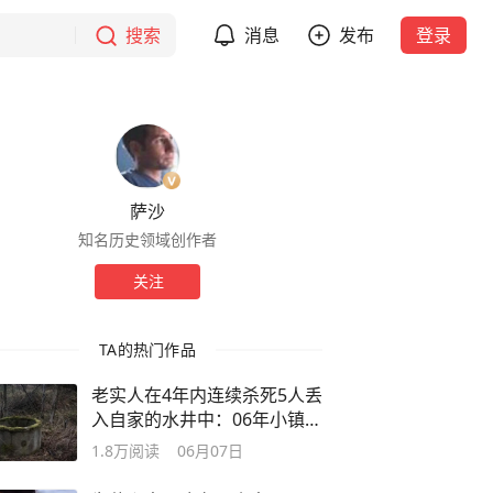
搜索
消息
发布
登录
萨沙
知名历史领域创作者
关注
TA的热门作品
老实人在4年内连续杀死5人丢
入自家的水井中：06年小镇水
井藏尸案
1.8万
阅读
06月07日