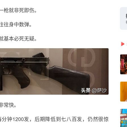
一枪就非死即伤。
往往身中数弹。
就基本必死无疑。
非常快。
分钟1200发，后期降低到七八百发，仍然很惊