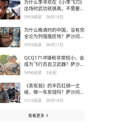
为什么李寻欢在《小李飞刀》
出场时武功就很高，不需要再
修炼呢？
5993
阅读
06月14日
为什么晚清时的中国，没有完
全沦为列强殖民地？萨沙问答
第315集
5593
阅读
06月11日
QCQ171冲锋枪非常短小，会
成为飞行员自卫武器？萨沙问
答第259集
5496
阅读
3天前
《卖炭翁》的半匹红绡一丈
绫，够一车炭钱吗？萨沙问答
第255集
5372
阅读
06月16日
查看更多