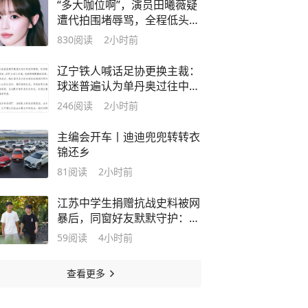
“多大咖位啊”，演员田曦薇疑
遭代拍围堵辱骂，全程低头沉
默未做回怼，工作室暂未回
830
阅读
2小时前
应，律师：已超出公众人物应
容忍的合理界限
辽宁铁人喊话足协更换主裁：
球迷普遍认为单丹奥过往中超
执裁多次出现争议判罚，且东
246
阅读
2小时前
北超赛事存在重大判罚失误并
被内部处理
主编会开车丨迪迪兜兜转转衣
锦还乡
81
阅读
2小时前
江苏中学生捐赠抗战史料被网
暴后，同窗好友默默守护：为
好友而骄傲，帮他把谣言压下
59
阅读
4小时前
去
查看更多