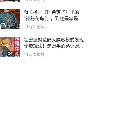
蒋长扬：《国色芳华》里的
“神秘花鸟使”，到底是忠是
奸？
02:11
11万
次播放
猛兽派对荒野大膘客模式发现
无赖玩法！走对手的路让对手
无路可走
04:43
11万
次播放