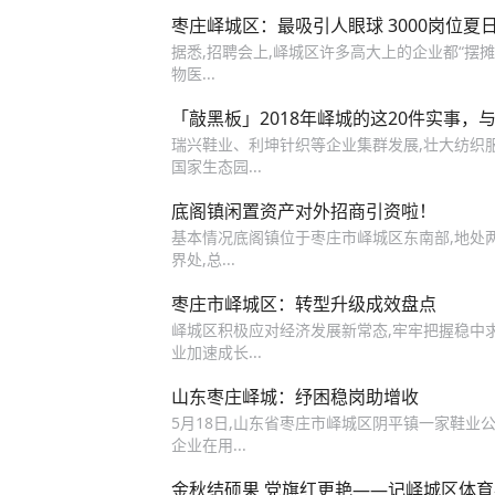
枣庄峄城区：最吸引人眼球 3000岗位夏
据悉,招聘会上,峄城区许多高大上的企业都“摆
物医...
「敲黑板」2018年峄城的这20件实事，
瑞兴鞋业、利坤针织等企业集群发展,壮大纺织服
国家生态园...
底阁镇闲置资产对外招商引资啦！
基本情况底阁镇位于枣庄市峄城区东南部,地处两
界处,总...
枣庄市峄城区：转型升级成效盘点
峄城区积极应对经济发展新常态,牢牢把握稳中求
业加速成长...
山东枣庄峄城：纾困稳岗助增收
5月18日,山东省枣庄市峄城区阴平镇一家鞋业
企业在用...
金秋结硕果 党旗红更艳——记峄城区体