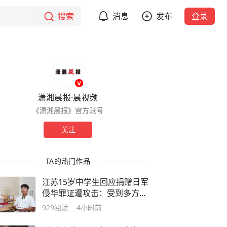
搜索
消息
发布
登录
潇湘晨报·晨视频
《潇湘晨报》官方账号
关注
TA的热门作品
江苏15岁中学生回应捐赠日军
侵华罪证遭攻击：受到多方保
护，警方针对网暴两次立案
929
阅读
4小时前