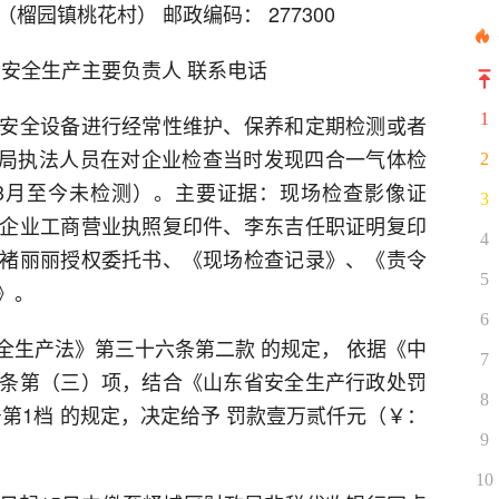
榴园镇桃花村） 邮政编码： 277300
：安全生产主要负责人 联系电话
1
安全设备进行经常性维护、保养和定期检测或者
应急局执法人员在对企业检查当时发现四合一气体检
2
年3月至今未检测）。主要证据：现场检查影像证
3
企业工商营业执照复印件、李东吉任职证明复印
4
褚丽丽授权委托书、《现场检查记录》、《责令
5
》。
6
全生产法》第三十六条第二款 的规定， 依据《中
7
条第（三）项，结合《山东省安全生产行政处罚
8
号第1档 的规定，决定给予 罚款壹万贰仟元（￥：
9
10