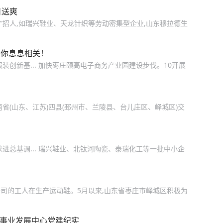
日送爽
摊”招人,如瑞兴鞋业、天龙针织等劳动密集型企业,山东穆拉德生
与你息息相关！
装创新基... 加快枣庄颐高电子商务产业园建设步伐。10开展
省(山东、江苏)四县(邳州市、兰陵县、台儿庄区、峄城区)交
进总基调... 瑞兴鞋业、北钛河陶瓷、泰瑞化工等一批中小企
公司的工人在生产运动鞋。5月以来,山东省枣庄市峄城区积极为
育事业发展中心党建纪实