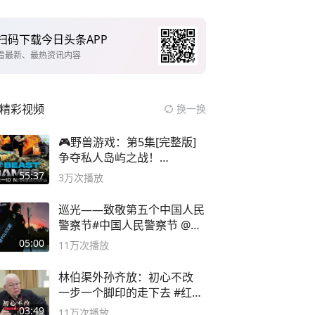
扫码下载今日头条APP
看最新、最热资讯内容
精彩视频
换一换
🎮野兽游戏：第5集[完整版]
争夺私人岛屿之战！
#MrBeastChina
55:37
3万
次播放
巡光——致敬第五个中国人民
警察节#中国人民警察节 @抖
音小助手
05:00
11万
次播放
林伯渠外孙齐放：初心不改
一步一个脚印的走下去 #红船
论坛
03:49
11万
次播放