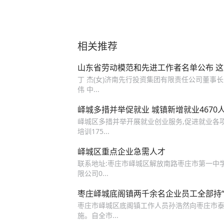
相关推荐
山东省劳动模范和先进工作者名单公布 这1
丁 杰(女)济南先行投资集团有限责任公司董事长
伟 中...
峄城多措并举促就业 城镇新增就业4670
峄城区多措并举开展就业创业服务,促进就业各项指
培训175...
峄城区重点企业急需人才
联系地址:枣庄市峄城区解放南路枣庄市第一中学东
限公司0...
枣庄峄城底阁镇两千余名企业员工全部持“
枣庄市峄城区底阁镇工作人员孙浩然向枣庄市
施。自全市...