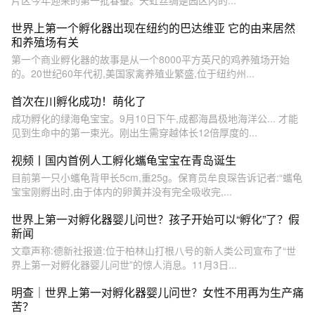
片区今年迎来的第一批春蚕。天虹丝绸是园区内的...
世界上第一个孵化器出现在纽约的巴达维亚 它的由来居然
和养殖场有关
第一个商业孵化器的故事是从一个8000平方英尺的鸡养殖场开始
的。20世纪60年代初,美国家禽养殖业繁盛,位于纽约州...
首次在川孵化成功！萌化了
成功孵化的绿海龟宝宝。9月10日下午,成都海昌极地海洋公... 才能
见到生命中的第一束光。刚出生需穿越体长12倍厚度的...
视频丨国内首例人工孵化蠵龟宝宝在青岛诞生
目前第一只小蠵龟背甲长5cm,重25g。保育员牟良琛告诉记者:“蠵龟
宝宝刚孵出时,由于体内的卵黄并没有完全吸收完,...
世界上第一对孵化器婴儿问世？孩子开始可以“孵化”了？假
新闻
文章声称:德新社报道:位于柏林山打根八号的新人类公司宣布了“世
界上第一对孵化器婴儿问世”的惊人消息。11月3日...
明查｜世界上第一对孵化器婴儿问世？女性不用再为生产痛
苦？