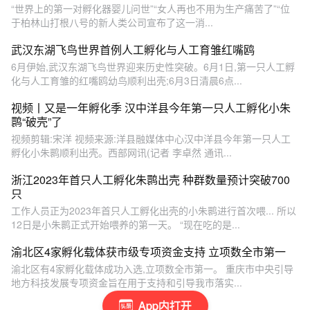
“世界上的第一对孵化器婴儿问世”“女人再也不用为生产痛苦了”“位
于柏林山打根八号的新人类公司宣布了这一消...
武汉东湖飞鸟世界首例人工孵化与人工育雏红嘴鸥
6月伊始,武汉东湖飞鸟世界迎来历史性突破。6月1日,第一只人工孵
化与人工育雏的红嘴鸥幼鸟顺利出壳;6月3日清晨6点...
视频丨又是一年孵化季 汉中洋县今年第一只人工孵化小朱
鹮“破壳”了
视频剪辑:宋洋 视频来源:洋县融媒体中心汉中洋县今年第一只人工
孵化小朱鹮顺利出壳。西部网讯(记者 李卓然 通讯...
浙江2023年首只人工孵化朱鹮出壳 种群数量预计突破700
只
工作人员正为2023年首只人工孵化出壳的小朱鹮进行首次喂... 所以
12日是小朱鹮正式开始喂养的第一天。 “现在吃的是...
渝北区4家孵化载体获市级专项资金支持 立项数全市第一
渝北区有4家孵化载体成功入选,立项数全市第一。 重庆市中央引导
地方科技发展专项资金旨在用于支持和引导我市落实...
App内打开