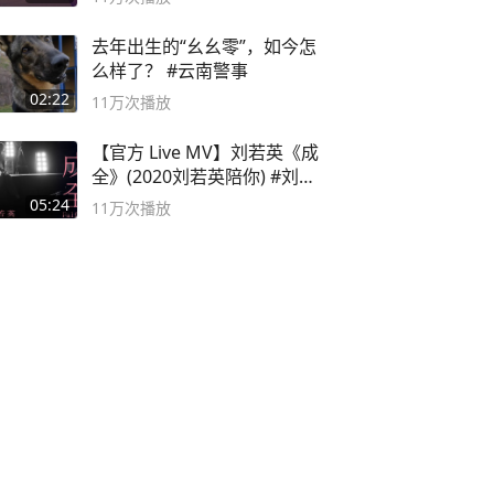
去年出生的“幺幺零”，如今怎
么样了？ #云南警事
02:22
11万
次播放
【官方 Live MV】刘若英《成
全》(2020刘若英陪你) #刘若
英 #成全
05:24
11万
次播放