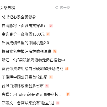
头条热榜
换一换
总书记心系全民健身
白海豚将正面袭击贯穿浙江
金饰克价一夜涨回1300元
外贸成绩单里的中国机遇2.0
峰哥实名举报汪海林偷税漏税
浙江一9岁男孩被海浪卷走仍在搜救中
富婆带资进组给自己硬加60多场吻戏
丁俊晖中国公开赛首轮出局
台风白海豚或重创多省市
央媒：用Token还是词元事关科技话语权
郑丽文：台湾从来没有“独立”过