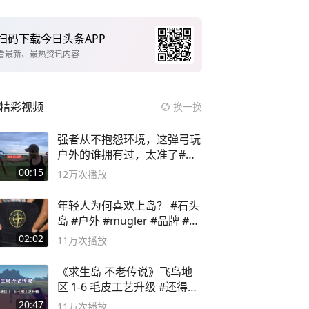
扫码下载今日头条APP
看最新、最热资讯内容
精彩视频
换一换
强者从不抱怨环境，这弹弓玩
户外的谁拥有过，太准了#弹
弓#户外
00:15
12万
次播放
年轻人为何喜欢上岛？ #石头
岛 #户外 #mugler #品牌 #足
球流氓
02:02
11万
次播放
《求生岛 不老传说》飞鸟地
区 1-6 毛皮工艺升级 #还得是
主机大作
20:47
11万
次播放