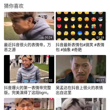
猜你喜欢
00:24
01:19
最近抖音很火的表情帝，万
抖音最新表情包#搞笑 #表情
恶之源
包 #抽象 #奇葩
00:32
01:17
抖音爆火的第一表情帝完整
吴孟达在抖音上很火的表情
版，完美演绎了这段bgm。
出自这里