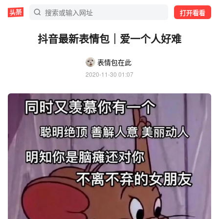
打开看看
抖音最新表情包｜爱一个人好难
表情包在此
2020-11-30 01:07