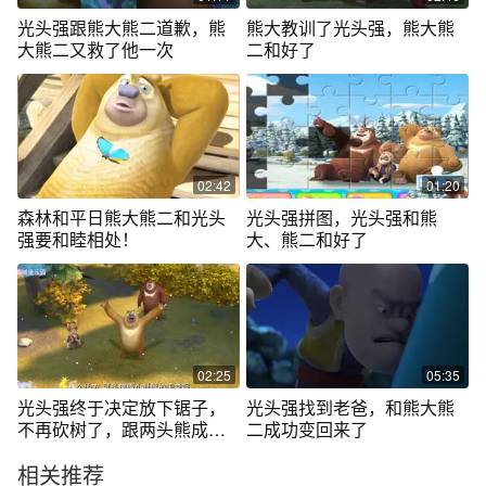
光头强跟熊大熊二道歉，熊
熊大教训了光头强，熊大熊
大熊二又救了他一次
二和好了
02:42
01:20
森林和平日熊大熊二和光头
光头强拼图，光头强和熊
强要和睦相处！
大、熊二和好了
02:25
05:35
光头强终于决定放下锯子，
光头强找到老爸，和熊大熊
不再砍树了，跟两头熊成了
二成功变回来了
好朋友。
相关推荐