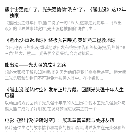
熊宇宙更宽广了，光头强偷偷“洗白”了，《熊出没》这12年
｜独家
《熊出没之过年》中,熊二说了一句:“熊大,这都走到蛇年... 《熊出
没》的世界越来越宽广,光头强也被偷偷“洗白”,由...
《熊出没·重返地球》终极预告曝光 英雄熊二拯救地球
今日,电影《熊出没·重返地球》发布终极预告和终极海报,狗熊岭“铁
三角”熊大、熊二、光头强全员集结,合力对抗反...
熊出没——光头强的成功之路
想必大家都了解和知道熊出没,因为他们是我们零零后甚至... 熊大熊
二光头强和动物们不可避免地被卷入其中。在小镇和...
《熊出没·逆转时空》发布正片片段，回顾光头强十年人生
历程
以动画的方式回顾了光头强十年来的人生历程:伐木工光头强意外与
熊大熊二成为了好朋友,在发财梦照进现实之前一个...
电影《熊出没·逆转时空》：展现童真童趣与美好友谊
影片通过生动的故事情节和精彩的视听语言,讲述发生在光头强和熊