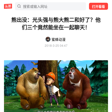
打开看看
熊出没：光头强与熊大熊二和好了？他
们三个竟然能坐在一起聊天！
蜜蜂动漫
2018-3-25 04:47