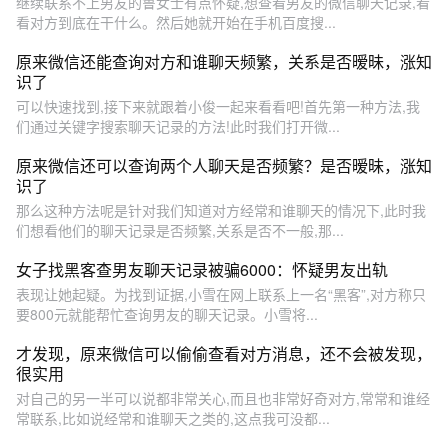
继续联系不上男友的鲁女士有点怀疑,想查看男友的微信聊天记录,看
看对方到底在干什么。然后她就开始在手机百度搜...
原来微信还能查询对方和谁聊天频繁，关系是否暧昧，涨知
识了
可以快速找到,接下来就跟着小俊一起来看看吧!首先第一种方法,我
们通过关键字搜索聊天记录的方法!此时我们打开微...
原来微信还可以查询两个人聊天是否频繁？是否暧昧，涨知
识了
那么这种方法呢是针对我们知道对方经常和谁聊天的情况下,此时我
们想看他们的聊天记录是否频繁,关系是否不一般,那...
女子找黑客查男友聊天记录被骗6000：怀疑男友出轨
表现让她起疑。为找到证据,小雪在网上联系上一名“黑客”,对方称只
要800元就能帮忙查询男友的聊天记录。小雪将...
才发现，原来微信可以偷偷查看对方消息，还不会被发现，
很实用
对自己的另一半可以说都非常关心,而且也非常好奇对方,常常和谁经
常联系,比如说经常和谁聊天之类的,这点我可没都...