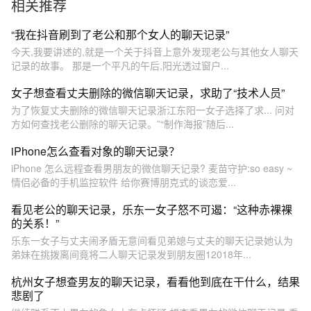
相关推荐
“我在抖音刷到了老公和那个女人的聊天记录”
今天,我要讲述的,就是一个关于抖音上意外发现老公与其他女人聊天
记录的故事。 那是一个平凡的午后,阳光透过窗户...
女子想查看丈夫删除的微信聊天记录，求助了“技术人员”
为了恢复丈夫删除的微信聊天记录浙江东阳一女子选择了求... 问对
方如何查找老公删除的聊天记录。”“制作海报”随后...
iPhone怎么查看对象的聊天记录？
iPhone 怎么远程查看男朋友的微信聊天记录? 麦苗守护:so easy ~
情侣必备的手机监控软件 给你赛博朋克式的谈恋爱...
看见老公的聊天记录，乐东一女子怒不可遏：“这种赤裸裸
的关系！”
乐东一女子与丈夫闹矛盾无意间看见弟媳与丈夫的聊天记录她认为
弟妹在挑拨离间竟将二人聊天记录发到朋友圈12018年...
杭州女子想查男友的聊天记录，看看他到底在干什么，结果
悲剧了