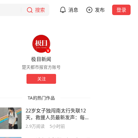
搜索
消息
发布
登录
极目新闻
楚天都市报官方账号
关注
TA的热门作品
22岁女子独闯南太行失联12
天，救援人员最新发声：每天
数十人上山搜寻，仍无法确认
2.9万
阅读
5小时前
失联位置，山中高温、超1米
深野草蜱虫扎堆，加大救援难