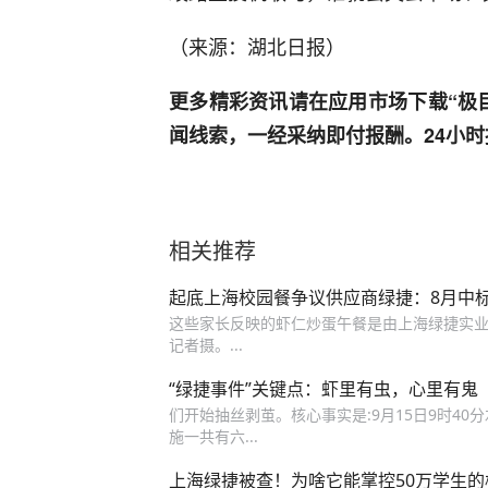
（来源：湖北日报）
更多精彩资讯请在应用市场下载“极
闻线索，一经采纳即付报酬。24小时报料热
相关推荐
起底上海校园餐争议供应商绿捷：8月中标
这些家长反映的虾仁炒蛋午餐是由上海绿捷实业
记者摄。...
“绿捷事件”关键点：虾里有虫，心里有鬼
们开始抽丝剥茧。核心事实是:9月15日9时40分左
施一共有六...
上海绿捷被查！为啥它能掌控50万学生的