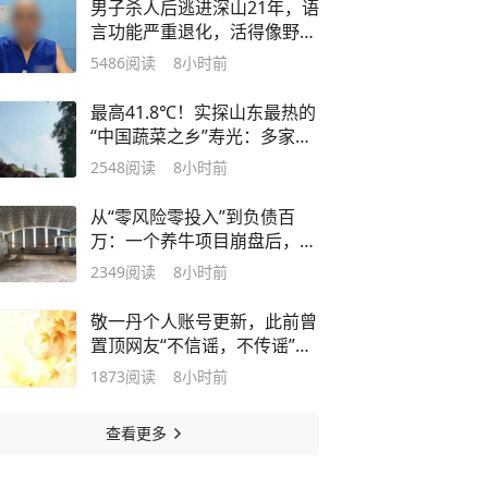
男子杀人后逃进深山21年，语
度
言功能严重退化，活得像野
人！警方因一句话破案
5486
阅读
8小时前
最高41.8℃！实探山东最热的
“中国蔬菜之乡”寿光：多家蔬
菜市场大门紧闭，有商家称高
2548
阅读
8小时前
温天气“休棚”，进大棚20分钟
浑身湿透
从“零风险零投入”到负债百
万：一个养牛项目崩盘后，谁
该为农户的贷款买单丨红星调
2349
阅读
8小时前
查
敬一丹个人账号更新，此前曾
置顶网友“不信谣，不传谣”留
言
1873
阅读
8小时前
查看更多