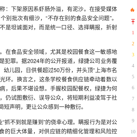
称：下架原因系虾肠外溢，有泥沙。在接受媒体
个别批次有细沙，“不存在别的食品安全问题”。
不是坦诚面对，而是统一口径、选择瞒报，折射
1
2
。在食品安全领域，尤其是校园餐食这一敏感地
3
是犯罪。据2024年的公开报道，绿捷公司业务覆
4
学、幼儿园，日供餐超过50万份，并头顶“上海市名
5
诸多光环。换言之，这条学校餐食供应链牵动着数以
病，后果不堪设想。手握校园配餐权，绿捷为何
6
，仍试图敷衍、误导公众，将短期利益凌驾于社
7
简短声明，更让公众感到一种敷衍。
8
业“抓不到就是赚到”的侥幸心理。瞒报行为是对公
9
份餐食的巨大体量，对供应链的精细化管理和风险控
10