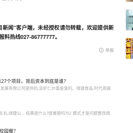
目新闻”客户端，未经授权请勿转载，欢迎提供新
线027-86777777。
举报
27个项目，背后资本到底是谁？
发展有限公司提供的,且虾仁炒蛋是臭的。绿捷食品,时代周报
右,绿捷公... 结果是什么?很难猜吗?02 模式才是问题整改措
校园餐？