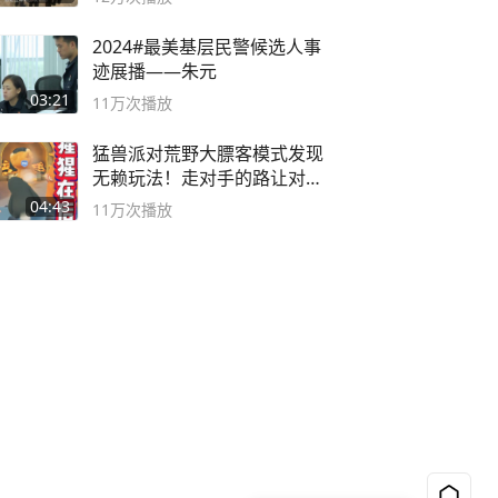
2024#最美基层民警候选人事
迹展播——朱元
03:21
11万
次播放
猛兽派对荒野大膘客模式发现
无赖玩法！走对手的路让对手
无路可走
04:43
11万
次播放