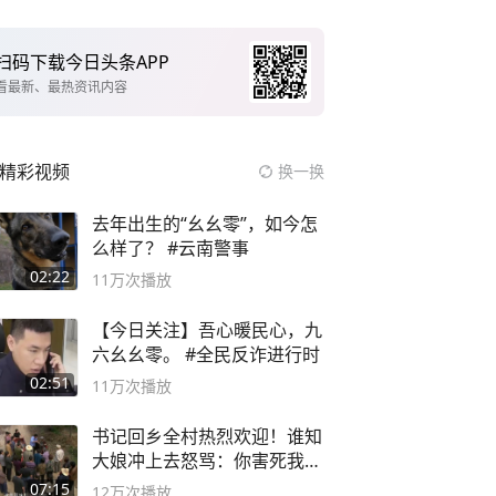
扫码下载今日头条APP
看最新、最热资讯内容
精彩视频
换一换
去年出生的“幺幺零”，如今怎
么样了？ #云南警事
02:22
11万
次播放
【今日关注】吾心暖民心，九
六幺幺零。 #全民反诈进行时
02:51
11万
次播放
书记回乡全村热烈欢迎！谁知
大娘冲上去怒骂：你害死我儿
子
07:15
12万
次播放