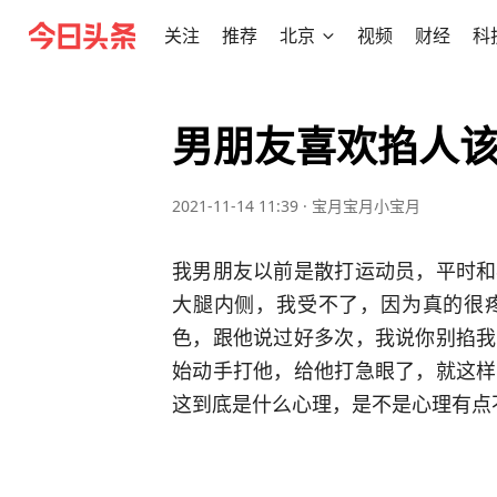
关注
推荐
北京
视频
财经
科
男朋友喜欢掐人
2021-11-14 11:39
·
宝月宝月小宝月
我男朋友以前是散打运动员，平时和
大腿内侧，我受不了，因为真的很
色，跟他说过好多次，我说你别掐我
始动手打他，给他打急眼了，就这样
这到底是什么心理，是不是心理有点