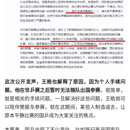
这次公开发声，王皓也解释了原因，因为个人手续问
题，他在世乒赛之后暂时无法随队出国参赛
。很简单，
就是相关的手续问题，一旦解决好这些问题，王皓就可
以陪伴樊振东参赛。就在这期间，某些人制造谣言，让
原本平静比赛的国乒成为大家关注的焦点。
本赛季，国乒出现了不少变化，比如陈玘离开国家队，