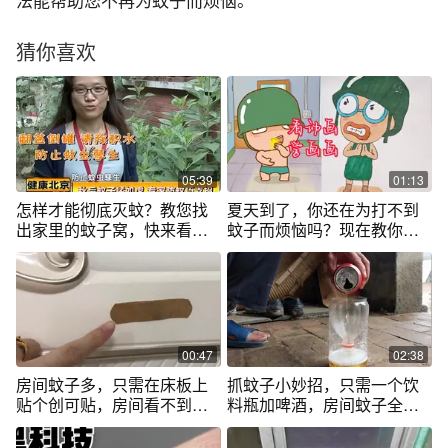
法能帮助您不再为蚊子而烦恼。
猜你喜欢
05:39
01:13
怎样才能彻底灭蚊？教您找
夏天到了，你还在为打不到
出家里的蚊子窝，快来看看
蚊子而烦恼吗？现在教你如
吧|健康北京
何快速打到它
00:47
02:38
房间蚊子多，只需在床板上
抓蚊子小妙招，只需一个饮
贴个创可贴，房间看不到蚊
料瓶加啤酒，房间蚊子全抓
子飞来飞去
光