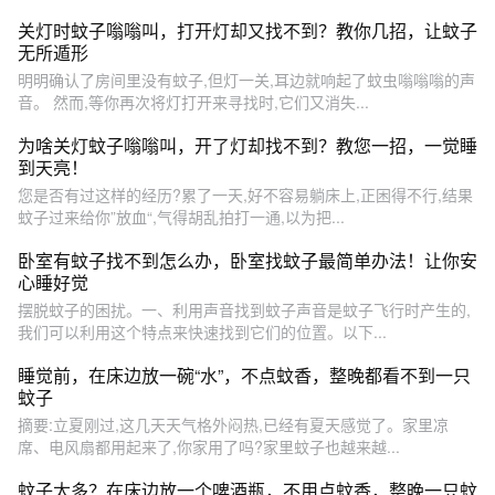
关灯时蚊子嗡嗡叫，打开灯却又找不到？教你几招，让蚊子
无所遁形
明明确认了房间里没有蚊子,但灯一关,耳边就响起了蚊虫嗡嗡嗡的声
音。 然而,等你再次将灯打开来寻找时,它们又消失...
为啥关灯蚊子嗡嗡叫，开了灯却找不到？教您一招，一觉睡
到天亮！
您是否有过这样的经历?累了一天,好不容易躺床上,正困得不行,结果
蚊子过来给你”放血“,气得胡乱拍打一通,以为把...
卧室有蚊子找不到怎么办，卧室找蚊子最简单办法！让你安
心睡好觉
摆脱蚊子的困扰。一、利用声音找到蚊子声音是蚊子飞行时产生的,
我们可以利用这个特点来快速找到它们的位置。以下...
睡觉前，在床边放一碗“水”，不点蚊香，整晚都看不到一只
蚊子
摘要:立夏刚过,这几天天气格外闷热,已经有夏天感觉了。家里凉
席、电风扇都用起来了,你家用了吗?家里蚊子也越来越...
蚊子太多？在床边放一个啤酒瓶，不用点蚊香，整晚一只蚊