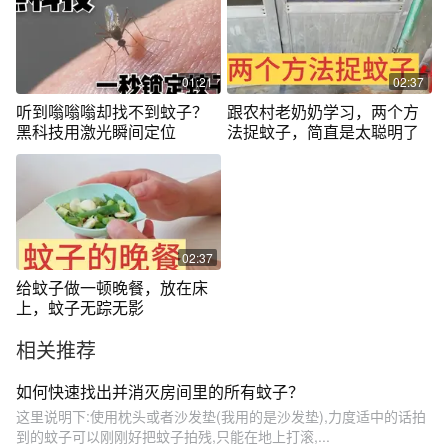
01:21
02:37
听到嗡嗡嗡却找不到蚊子？
跟农村老奶奶学习，两个方
黑科技用激光瞬间定位
法捉蚊子，简直是太聪明了
02:37
给蚊子做一顿晚餐，放在床
上，蚊子无踪无影
相关推荐
如何快速找出并消灭房间里的所有蚊子？
这里说明下:使用枕头或者沙发垫(我用的是沙发垫),力度适中的话拍
到的蚊子可以刚刚好把蚊子拍残,只能在地上打滚,...