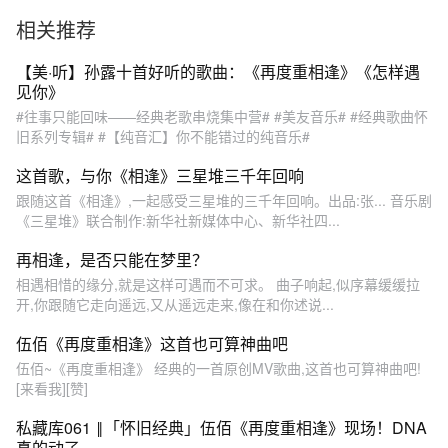
相关推荐
【美·听】孙露十首好听的歌曲：《再度重相逢》《怎样遇
见你》
#往事只能回味——经典老歌串烧集中营# #美友音乐# #经典歌曲怀
旧系列专辑# #【纯音汇】你不能错过的纯音乐#
这首歌，与你《相逢》三星堆三千年回响
跟随这首《相逢》,一起感受三星堆的三千年回响。出品:张... 音乐剧
《三星堆》联合制作:新华社新媒体中心、新华社四...
再相逢，是否只能在梦里？
相遇相惜的缘分,就是这样可遇而不可求。 曲子响起,似序幕缓缓拉
开,你跟随它走向遥远,又从遥远走来,像在和你述说...
伍佰《再度重相逢》这首也可算神曲吧
伍佰~《再度重相逢》 经典的一首原创MV歌曲,这首也可算神曲吧!
[来看我][赞]
私藏库061 ‖「怀旧经典」伍佰《再度重相逢》现场！DNA
真的动了