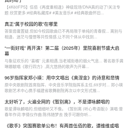
【4K60FPS】伍佰《再度重相逢》神级现场!DNA真的动了!关注专
题 欣赏更多:#经典私藏库# #美友音乐# #经典歌曲怀旧...
真正“属于校园的歌”在哪里
答案毋庸置疑,但如今校园歌曲已不再局限于单纯的青春叙... 离别与
相逢、迷茫与憧憬等共性情感,让不同个体从中找到...
“一街好戏” 再开演！第二届（2025年）里院喜剧节盛大启
幕
与象征欢乐的 “喜橘” 元素相遇,当老城街巷的烟火气息... 著名歌手龚
琳娜献唱《歌行四方》,高亢悠扬的歌声为开幕...
96岁指挥家郑小瑛：用中文唱出《奥涅金》的诗意和悲情
原中央歌剧院首席指挥、中央音乐学院指挥系主任,69岁时... 郑小瑛
歌剧艺术中心携手福建省歌舞剧院再次以中文形式推...
太好听了，火遍全网的《暂别离》，不是谭咏麟唱的
歌星谭咏麟唱的,但细细听又不像。《暂别离 (听心粤语版)》演唱:曾
春年作词:李倩仪作曲:陈伟随梦去 挽手可跟你听...
《歌手》突围赛歌单公布！有两首伍佰的歌，谭维维或唱