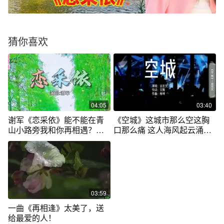
猜你喜欢
04:05
03:40
谢军《恋采依》能不能在青
《空城》这城市那么空这胸
山小路旁我和你再相遇？一
口那么痛 这人海风起云涌能
起看美丽风景
不能再相逢
03:59
一曲《再相逢》太美了，送
给最爱的人！