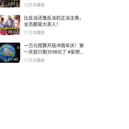
子
07:15
12万
次播放
比反派还像反派的正派主角，
全员都是大恶人！
06:02
11万
次播放
一万元预算开局冲周年庆！第
一天就只剩3598元了 #妄想山
海
01:40
11万
次播放