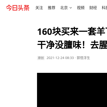
关注
推荐
北京
视频
财经
科
160块买来一套
干净没膻味！去
2021-12-24 08:33
·
郭悟浮生
原创