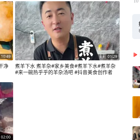
10
10:49
01:29
干净
煮羊下水 煮羊杂#家乡美食#煮羊下水#煮羊杂
#来一碗热乎乎的羊杂汤吧 #抖音美食创作者
02:00