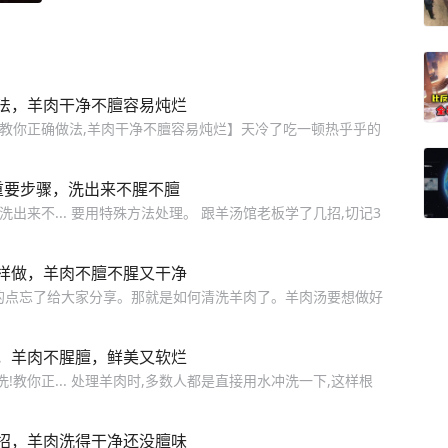
法，羊肉干净不膻容易炖烂
!教你正确做法,羊肉干净不膻容易炖烂】天冷了吃一顿热乎乎的
重要步骤，洗出来不腥不膻
洗出来不... 要用特殊方法处理。 跟羊汤馆老板学了几招,切记3
样做，羊肉不膻不腥又干净
的点忘了给大家分享。那就是如何清洗羊肉了。羊肉汤要想做好
，羊肉不腥膻，鲜美又软烂
!教你正... 处理羊肉时,多数人都是直接用水冲洗一下,这样根
招，羊肉洗得干净还没膻味