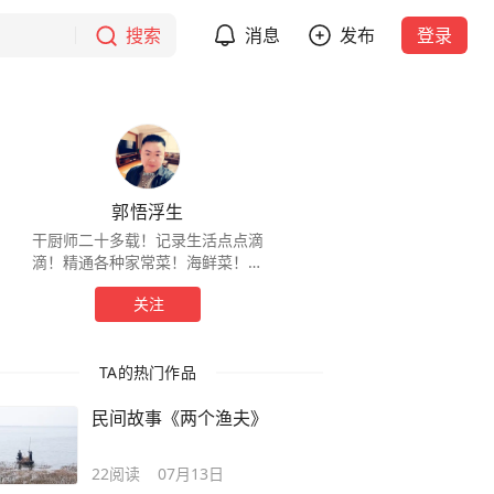
搜索
消息
发布
登录
郭悟浮生
干厨师二十多载！记录生活点点滴
滴！精通各种家常菜！海鲜菜！特
色烧烤！专业淮南牛肉汤的制作与
关注
熬制！专业配方！关注大郭不迷
路，大郭带你享美食！
TA的热门作品
民间故事《两个渔夫》
22
阅读
07月13日