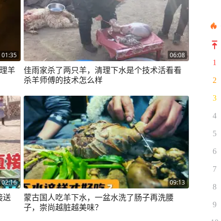
01:35
06:08
1
处理羊
佳雨家杀了两只羊，清理下水是个技术活看看
杀羊师傅的技术怎么样
2
3
4
5
6
7
02:16
09:13
8
接送
蒙古国人吃羊下水，一盆水洗了肠子再洗腰
9
子，崇尚越脏越美味？