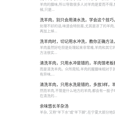
羊肉的膻味,所以导致很多人对羊肉是爱而不得
候,只是...
洗羊肉，别只会用清水洗，学会这个技巧
处理不好的话,味道会特别差,尤其是凉了的羊肉,
再加上焯...
洗羊肉时，切记用水冲洗，教你正确方法
羊肉虽然好吃但是处理起来非常难,羊肉和其它的肉
方法很实...
清洗羊肉，只用水冲是错的，羊肉馆老板
而是清洗羊肉。众所周知,羊肉的腥膻味相对于
有异味,...
清洗羊肉，只用水洗是错的，多放3样，
然而羊肉,不管是什么地方的羊肉,都会有一股子
在清洗的...
余味悠长羊杂汤
羊杂, 又称“羊下水”或“羊下脚”,在宁夏大部