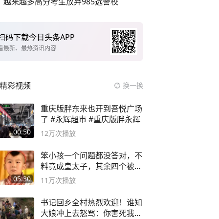
越来越多高分考生放弃985选警校
扫码下载今日头条APP
看最新、最热资讯内容
精彩视频
换一换
重庆版胖东来也开到吾悦广场
了 #永辉超市 #重庆版胖永辉
00:50
12万
次播放
笨小孩一个问题都没答对，不
料竟成皇太子，其余四个被处
死
05:30
11万
次播放
书记回乡全村热烈欢迎！谁知
大娘冲上去怒骂：你害死我儿