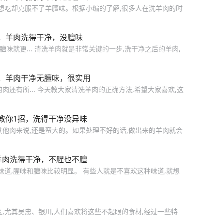
,想吃却克服不了羊膻味。根据小编的了解,很多人在洗羊肉的时
，羊肉洗得干净，没膻味
膻味就更... 清洗羊肉就是非常关键的一步,洗干净之后的羊肉,
，羊肉干净无膻味，很实用
还有所... 今天教大家清洗羊肉的正确方法,希望大家喜欢,这
教你1招，洗得干净没异味
其他肉来说,还是蛮大的。如果处理不好的话,做出来的羊肉就会
羊肉洗得干净，不腥也不膻
味道,腥味和膻味比较明显。 有些人就是不喜欢这种味道,就想
分地区,尤其吴忠、银川,人们喜欢将这些不起眼的食材,经过一些特