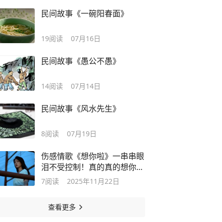
民间故事《一碗阳春面》
19
阅读
07月16日
民间故事《愚公不愚》
14
阅读
07月14日
民间故事《风水先生》
8
阅读
07月19日
伤感情歌《想你啦》一串串眼
泪不受控制！真的真的想你
啦！
7
阅读
2025年11月22日
查看更多