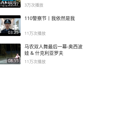
#MrBeastChina
55:37
3万
次播放
110警察节丨我依然是我
03:25
11万
次播放
马农双人舞最后一幕-奥西波
娃 & 什克利亚罗夫
08:55
11万
次播放