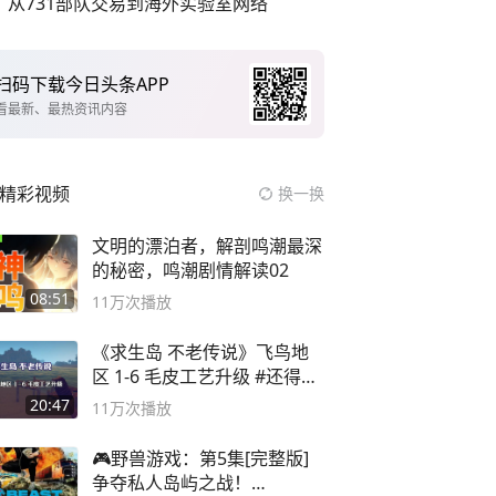
从731部队交易到海外实验室网络
扫码下载今日头条APP
看最新、最热资讯内容
精彩视频
换一换
文明的漂泊者，解剖鸣潮最深
的秘密，鸣潮剧情解读02
08:51
11万
次播放
《求生岛 不老传说》飞鸟地
区 1-6 毛皮工艺升级 #还得是
主机大作
20:47
11万
次播放
🎮野兽游戏：第5集[完整版]
争夺私人岛屿之战！