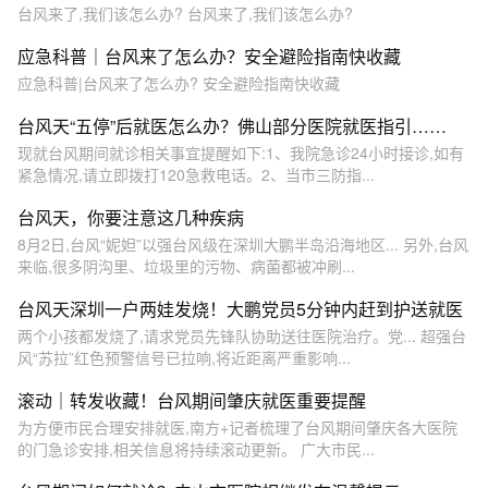
台风来了,我们该怎么办? 台风来了,我们该怎么办?
应急科普｜台风来了怎么办？安全避险指南快收藏
应急科普|台风来了怎么办? 安全避险指南快收藏
台风天“五停”后就医怎么办？佛山部分医院就医指引……
现就台风期间就诊相关事宜提醒如下:1、我院急诊24小时接诊,如有
紧急情况,请立即拨打120急救电话。2、当市三防指...
台风天，你要注意这几种疾病
8月2日,台风“妮妲”以强台风级在深圳大鹏半岛沿海地区... 另外,台风
来临,很多阴沟里、垃圾里的污物、病菌都被冲刷...
台风天深圳一户两娃发烧！大鹏党员5分钟内赶到护送就医
两个小孩都发烧了,请求党员先锋队协助送往医院治疗。党... 超强台
风“苏拉”红色预警信号已拉响,将近距离严重影响...
滚动｜转发收藏！台风期间肇庆就医重要提醒
为方便市民合理安排就医,南方+记者梳理了台风期间肇庆各大医院
的门急诊安排,相关信息将持续滚动更新。 广大市民...