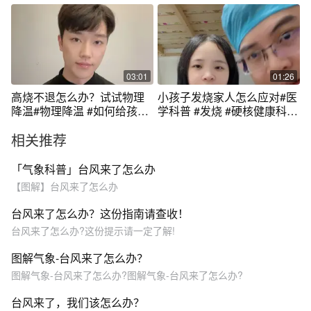
科普行动 #内容启发搜索 #宝
误做法，您中了几个？发烧
宝发烧物理降温方法 #宝宝发
后到底应该怎么办？#儿童发
烧怎么办
烧 #发烧 #退烧 #退烧方法 #
医学科普
03:01
01:26
高烧不退怎么办？试试物理
小孩子发烧家人怎么应对#医
降温#物理降温 #如何给孩子
学科普 #发烧 #硬核健康科普
科学物理降温 #高烧 #高烧不
dou来说
相关推荐
退
「气象科普」台风来了怎么办
【图解】台风来了怎么办
台风来了怎么办？这份指南请查收！
台风来了怎么办?这份提示请一定了解!
图解气象-台风来了怎么办？
图解气象-台风来了怎么办?图解气象-台风来了怎么办?
台风来了，我们该怎么办？