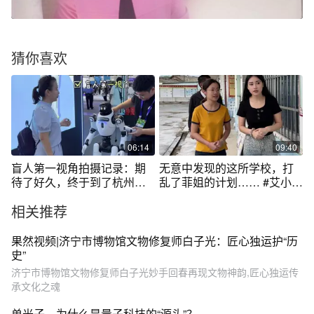
猜你喜欢
06:14
09:40
盲人第一视角拍摄记录：期
无意中发现的这所学校，打
待了好久，终于到了杭州。
乱了菲姐的计划…… #艾小菲
我要坐地铁去体验云栖大
#护肤 #保姆 #记录真实生活
相关推荐
会，跟我一起走进被AI包围
#公益正能量
的世界吧。#盲人博士生黄莺
#2025云栖大会#2025云栖大
果然视频|济宁市博物馆文物修复师白子光：匠心独运护“历
会直击 #阿里巴巴#ai新星计
史”
划
济宁市博物馆文物修复师白子光妙手回春再现文物神韵,匠心独运传
承文化之魂
单光子，为什么是量子科技的“源头”？