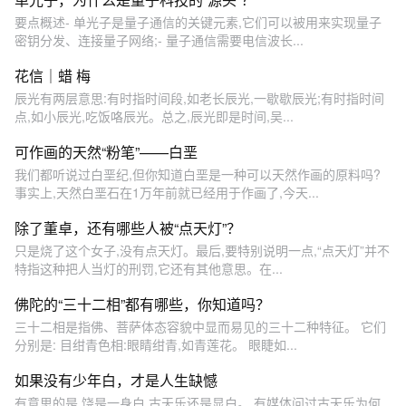
要点概述- 单光子是量子通信的关键元素,它们可以被用来实现量子
密钥分发、连接量子网络;- 量子通信需要电信波长...
花信｜蜡 梅
辰光有两层意思:有时指时间段,如老长辰光,一歇歇辰光;有时指时间
点,如小辰光,吃饭咯辰光。总之,辰光即是时间,吴...
可作画的天然“粉笔”——白垩
我们都听说过白垩纪,但你知道白垩是一种可以天然作画的原料吗?
事实上,天然白垩石在1万年前就已经用于作画了,今天...
除了董卓，还有哪些人被“点天灯”？
只是烧了这个女子,没有点天灯。最后,要特别说明一点,“点天灯”并不
特指这种把人当灯的刑罚,它还有其他意思。在...
佛陀的“三十二相”都有哪些，你知道吗？
三十二相是指佛、菩萨体态容貌中显而易见的三十二种特征。 它们
分别是: 目绀青色相:眼睛绀青,如青莲花。 眼睫如...
如果没有少年白，才是人生缺憾
有意思的是,饶是一身白,古天乐还是显白。 有媒体问过古天乐为何