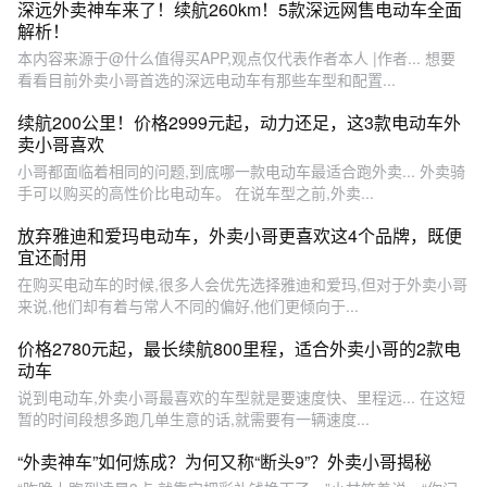
深远外卖神车来了！续航260km！5款深远网售电动车全面
解析！
本内容来源于@什么值得买APP,观点仅代表作者本人 |作者... 想要
看看目前外卖小哥首选的深远电动车有那些车型和配置...
续航200公里！价格2999元起，动力还足，这3款电动车外
卖小哥喜欢
小哥都面临着相同的问题,到底哪一款电动车最适合跑外卖... 外卖骑
手可以购买的高性价比电动车。 在说车型之前,外卖...
放弃雅迪和爱玛电动车，外卖小哥更喜欢这4个品牌，既便
宜还耐用
在购买电动车的时候,很多人会优先选择雅迪和爱玛,但对于外卖小哥
来说,他们却有着与常人不同的偏好,他们更倾向于...
价格2780元起，最长续航800里程，适合外卖小哥的2款电
动车
说到电动车,外卖小哥最喜欢的车型就是要速度快、里程远... 在这短
暂的时间段想多跑几单生意的话,就需要有一辆速度...
“外卖神车”如何炼成？为何又称“断头9”？外卖小哥揭秘