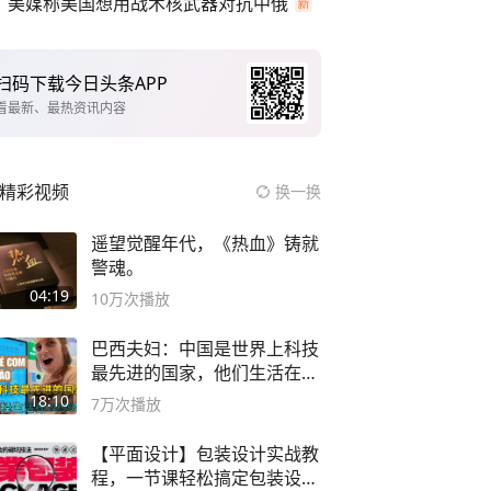
美媒称美国想用战术核武器对抗中俄
扫码下载今日头条APP
看最新、最热资讯内容
精彩视频
换一换
遥望觉醒年代，《热血》铸就
警魂。
04:19
10万
次播放
巴西夫妇：中国是世界上科技
最先进的国家，他们生活在
2999年
18:10
7万
次播放
【平面设计】包装设计实战教
程，一节课轻松搞定包装设计