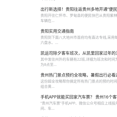
出行新选择！贵阳往返贵州多地开通“便民
贵阳开往仁怀市、罗甸县的便民快巴从贵阳紫林庵老
车辆在...
贵阳实用交通指南
贵阳到下面八大地州市首府均有直达专线,采用每
六盘水、...
凯运司除夕客车班次，从凯里回家过年的
其中发往州外的车辆有22班,详细为班次和时间为:
为8点至...
贵州热门景点预约全攻略，暑假出行必看
这份超全攻略帮你搞定所有热门景点的预约时间和小技巧
组合黄...
手机APP就能买回家汽车票？ 贵州16个
“贵州汽车票”手机APP、微信公众号相应上线投
间、车...