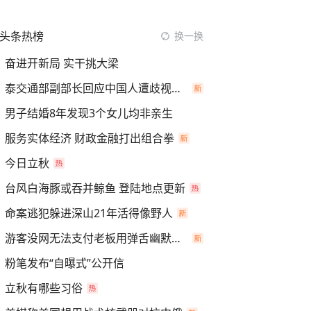
头条热榜
换一换
奋进开新局 实干挑大梁
泰交通部副部长回应中国人遭歧视手势
男子结婚8年发现3个女儿均非亲生
服务实体经济 财政金融打出组合拳
今日立秋
台风白海豚或吞并鲸鱼 登陆地点更新
命案逃犯躲进深山21年活得像野人
游客没网无法支付老板用弹舌幽默化解
粉笔发布“自曝式”公开信
立秋有哪些习俗