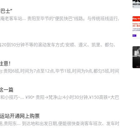
巴士”
客车站... 贵阳至毕节的“便民快巴”线路。与传统班线运行,
20到50分钟不等的滚动发车方式:安顺、遵义、凯里、都匀、
注意！
贵阳6班,时间为7点至12点,毕节1班,时间为9点,都匀5班,时间
这一篇
~... ¥90• 贵阳→梵净山:4小时30分钟,¥150高铁+大巴
客运站开通网上购票
用,贵阳东... 到达地和出发日期,便能很快查询客车班次、发车时