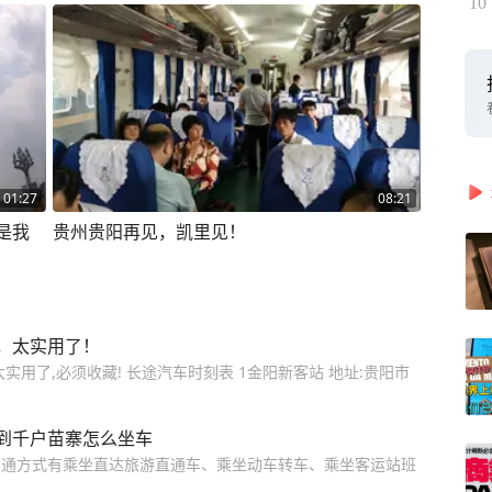
10
01:27
08:21
是我
贵州贵阳再见，凯里见！
，太实用了！
用了,必须收藏! 长途汽车时刻表 1金阳新客站 地址:贵阳市
到千户苗寨怎么坐车
的交通方式有乘坐直达旅游直通车、乘坐动车转车、乘坐客运站班