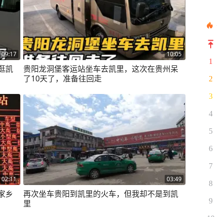
09:17
10:05
1
逛凯
贵阳龙洞堡客运站坐车去凯里，这次在贵州呆
了10天了，准备往回走
2
3
4
5
6
7
02:11
03:49
8
家乡
再次坐车贵阳到凯里的火车，但我却不是到凯
9
里