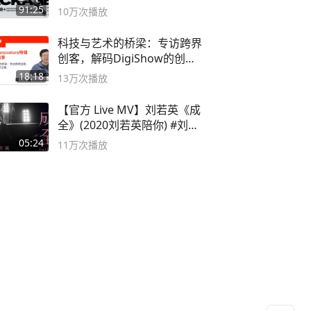
流程！
91:25
10万
次播放
科技与艺术的桥梁：专访跨界
创客，解码DigiShow的创新
之路
18:18
13万
次播放
【官方 Live MV】刘若英《成
全》(2020刘若英陪你) #刘若
英 #成全
05:24
11万
次播放