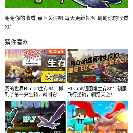
谢谢你的收看 点下关注吧 每天更新视频 谢谢你的收看
XD
猜你喜欢
05:38
08:05
我的世界RLcraft生存64：抓
RLCraft超困难生存30：驯服
到了第一只坐骑，就叫它冲
飞行坐骑，翱翔天空！
刺流星吧！
26:21
15:34