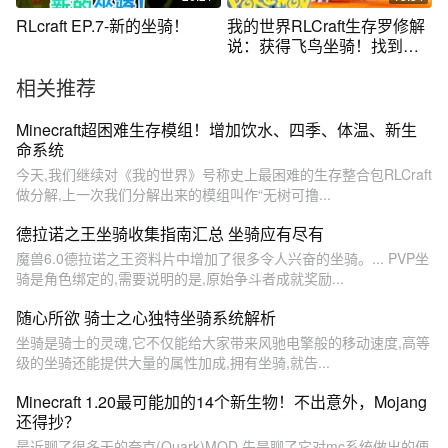
RLcraft EP.7-新的坐骑！
我的世界RLCraft生存罗修解
说：获得飞鸟坐骑！找到最
安全堡垒！
相关推荐
Minecraft超困难生存模组！增加饮水、四季、体温、新生
命系统
今天,我们继续对《我的世界》号称史上最困难的生存整合包RLCraft
做分解,上一次我们分解出来的模组叫作“无树可撸...
德拉诺之王坐骑收集指南汇总 坐骑应有尽有
魔兽6.0德拉诺之王资料片中增加了很多令人兴奋的坐骑。... PVP坐
骑是角色绑定的,需要说明的是,原始争斗者成就奖励...
随心所欲 骑士之心独特坐骑系统解析
坐骑是骑士的灵魂,它不仅能给大家带来风驰电擎般的移动速度,高等
级的坐骑还能提供大量的属性加成,拥有坐骑,就告...
Minecraft 1.20最可能加的14个新生物！不出意外，Mojang
还得抄？
最近聊了很多天的夸克(Quark)MOD,先是聊了它对mc系统做出的便