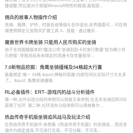
捷调整,然后是对于原版Minecraft特性的微调,直观感...
佣兵的故事人物操作介绍
坐骑、盾牌、护符、时装会由等级礼包中送出,此界面面可... 可在商
城使用绑定元宝购买扩展工具 3、技能 : 通过屠杀...
魔兽世界卡牌坐骑 只能用人民币购买的坐骑
由于支持国服版本的“魔法公鸡”坐骑刮刮卡的发行数量“极为稀少并
已绝版”,导致目前尚未绑定的流通卡存世量极罕...
7.0新物品挖掘：角鹰坐骑缰绳及34格超大行囊
装备绑定 唯一 34格 &quot;神秘的容器,内部空间比实际尺寸大太多
了。 &quot; 角鹰坐骑缰绳
RL必备插件：ERT--游戏内的战斗分析插件
第一种,光环出现分段的举例可以用兽王来举例,在击杀坐骑后BOSS
获得了光环, 第二种,光环消失分段举例可以用格鲁尔...
热血传奇手机版坐骑追风战马及玩法介绍
在热血传奇手机版中,亲想看《热血传奇手机版》的坐骑追... 而且坐
骑作为绑定道具,不可进行交易、不可分解、不可丢...