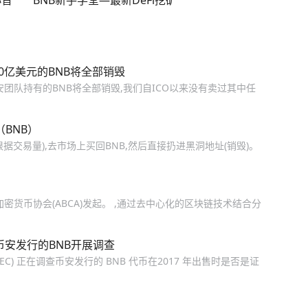
小音
BNB新手学堂—最新DeFi挖矿
0亿美元的BNB将全部销毁
安团队持有的BNB将全部销毁,我们自ICO以来没有卖过其中任
BNB）
交易量),去市场上买回BNB,然后直接扔进黑洞地址(销毁)。
加密货币协会(ABCA)发起。 ,通过去中心化的区块链技术结合分
币安发行的BNB开展调查
EC) 正在调查币安发行的 BNB 代币在2017 年出售时是否是证