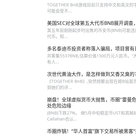
TOGETHER BnB游戏目前只支持中文和英文
可能会受不...
美国SEC对全球第五大代币BNB展开调
其五年前刚刚起步时出售的币安币(BNB)可能
代币。知...
多名泰迪币投资者称落入骗局，项目曾有日
共筹集5537BNB,估算价值1500万元人民币。
有人...
次世代黄油大作，是怎样做到又香又臭的
《TOGETHER BnB》,突然频繁出现在姬B站
到她们的评...
崩盘！全球虚拟货币大抛售，币圈"雷曼危机
处危险边缘
(BNB)下跌27%。 继5月中旬稳定币UST和其姊
Callahan也认...
币圈炸锅！“华人首富”旗下交易所被黑客“