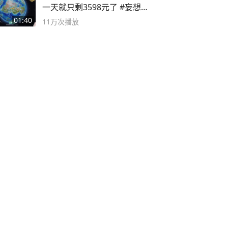
一天就只剩3598元了 #妄想山
海
01:40
11万
次播放