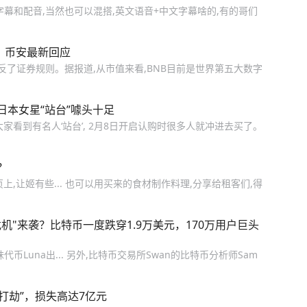
的字幕和配音,当然也可以混搭,英文语音+中文字幕啥的,有的哥们
查，币安最新回应
违反了证券规则。据报道,从市值来看,BNB目前是世界第五大数字
本女星“站台”噱头十足
“大家看到有名人‘站台’, 2月8日开启认购时很多人就冲进去买了。
？
首页上,让姬有些... 也可以用买来的食材制作料理,分享给租客们,得
"来袭？比特币一度跌穿1.9万美元，170万用户巨头
妹代币Luna出... 另外,比特币交易所Swan的比特币分析师Sam
打劫”，损失高达7亿元