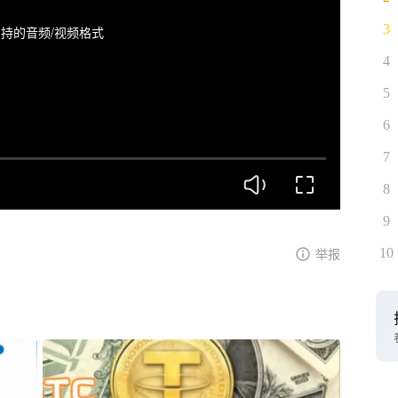
3
持的音频/视频格式
4
5
6
7
8
9
10
举报