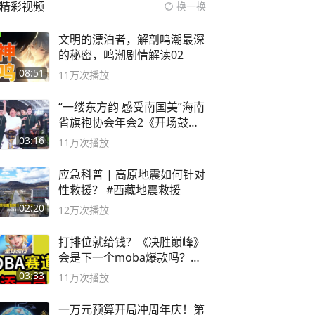
精彩视频
换一换
文明的漂泊者，解剖鸣潮最深
的秘密，鸣潮剧情解读02
08:51
11万
次播放
“一缕东方韵 感受南国美”海南
省旗袍协会年会2《开场鼓》
二团
03:16
11万
次播放
应急科普 | 高原地震如何针对
性救援？ #西藏地震救援
02:20
12万
次播放
打排位就给钱？《决胜巅峰》
会是下一个moba爆款吗？#
决胜巅峰
03:33
11万
次播放
一万元预算开局冲周年庆！第