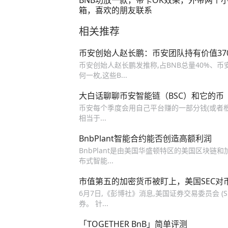
BNB功放一款，带卡OK效果，外带两个
箱，喜欢的朋友联系
相关推荐
币安创始人赵长鹏：币安团队持有价值37
币安创始人赵长鹏发推称,占BNB总量40%、币
何一枚,这些B...
大白话聊聊币安智能链（BSC）和它的币（
币安每个季度会用自己平台赚的一部分钱(或者根据
相当于...
BnbPlant智能合约能否创造高额利润
BnbPlant是由美国华盛顿特区的美国区块链和
布式智能...
市值第五的加密货币被盯上，美国SEC对
6月7日,《彭博社》消息,美国证券交易委员会 (S
券。 针...
「TOGETHER BnB」简单评测