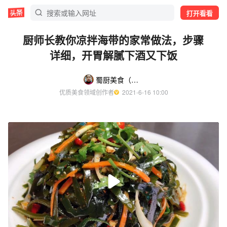
打开看看
厨师长教你凉拌海带的家常做法，步骤
详细，开胃解腻下酒又下饭
蜀厨美食（教做家常菜）
优质美食领域创作者
  2021-6-16 10:00