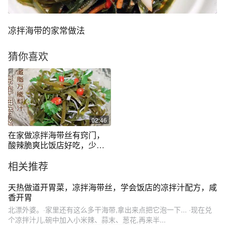
凉拌海带的家常做法
猜你喜欢
02:46
在家做凉拌海带丝有窍门，
酸辣脆爽比饭店好吃，少油
低卡多吃不胖
相关推荐
天热做道开胃菜，凉拌海带丝，学会饭店的凉拌汁配方，咸
香开胃
北漂外婆。·家里还有这么多干海带,拿出来点把它泡一下... ·现在兑
个凉拌汁儿,碗中加入小米辣、蒜末、葱花,再来半...